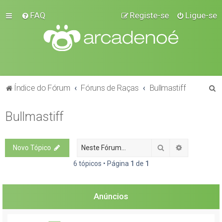
FAQ
Registe-se
Ligue-se
P
Índice do Fórum
Fóruns de Raças
Bullmastiff
e
Bullmastiff
s
q
u
Pesquisar
Pesquisa a
Novo Tópico
i
6 tópicos • Página
1
de
1
s
a
Anúncios
r