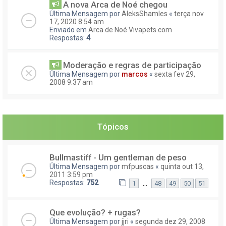
A nova Arca de Noé chegou
Última Mensagem por
AleksShamles
«
terça nov
17, 2020 8:54 am
Enviado em
Arca de Noé Vivapets.com
Respostas:
4
Moderação e regras de participação
Última Mensagem por
marcos
«
sexta fev 29,
2008 9:37 am
Tópicos
Bullmastiff - Um gentleman de peso
Última Mensagem por
mfpuscas
«
quinta out 13,
2011 3:59 pm
Respostas:
752
...
1
48
49
50
51
Que evolução? + rugas?
Última Mensagem por
jjri
«
segunda dez 29, 2008