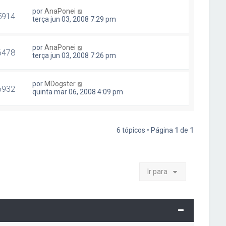
por
AnaPonei
5914
terça jun 03, 2008 7:29 pm
por
AnaPonei
6478
terça jun 03, 2008 7:26 pm
por
MDogster
6932
quinta mar 06, 2008 4:09 pm
6 tópicos • Página
1
de
1
Ir para