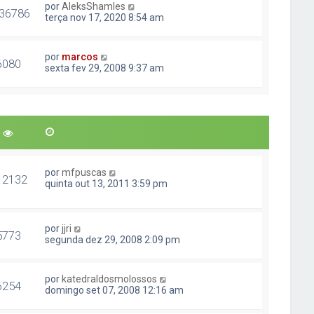
por
AleksShamles
36786
terça nov 17, 2020 8:54 am
por
marcos
6080
sexta fev 29, 2008 9:37 am
por
mfpuscas
12132
quinta out 13, 2011 3:59 pm
por
jjri
5773
segunda dez 29, 2008 2:09 pm
por
katedraldosmolossos
6254
domingo set 07, 2008 12:16 am