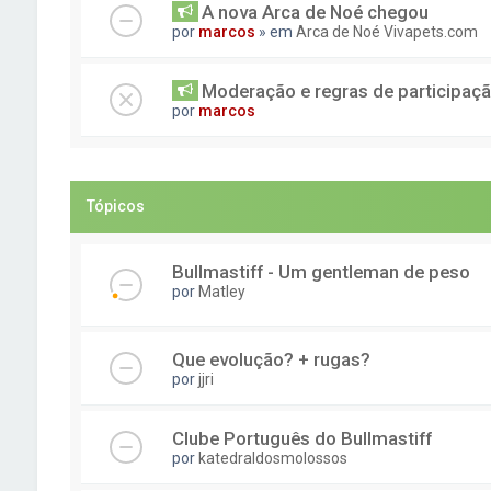
A nova Arca de Noé chegou
por
marcos
» em
Arca de Noé Vivapets.com
Moderação e regras de participaç
por
marcos
Tópicos
Bullmastiff - Um gentleman de peso
por
Matley
Que evolução? + rugas?
por
jjri
Clube Português do Bullmastiff
por
katedraldosmolossos