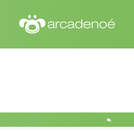
r
quisa avançada