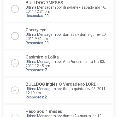
BULLDOG 7MESES
Última Mensagem por
dinodane
«
sábado abr 16,
2011 12:31 pm
Respostas:
11
Cherry eye
Última Mensagem por
damas2
«
domingo fev 20,
2011 9:31 am
Respostas:
11
Casimiro e Lolita
Última Mensagem por
AnaPonei
«
quinta fev 03,
2011 12:45 am
Respostas:
7
BULLDOG Inglês O Verdadeiro LORD!
Última Mensagem por
tbag
«
quinta fev 03, 2011
12:19 am
Respostas:
2
Peso aos 4 meses
Última Mensagem por
damas2
«
quarta jan 19,