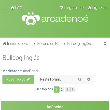
FAQ
Registe-se
Ligue-se
P
Índice do Fórum
Fóruns de Raças
Bulldog Inglês
e
Bulldog Inglês
s
q
u
Moderador:
AnaPonei
i
Pesquisar
Pesquisa a
Novo Tópico
s
107 tópicos
1
2
3
Próximo
a
r
Anúncios