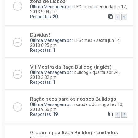
zona de Lisboa
Última Mensagem por
LFGomes
«
segunda jun 17,
2013 9:04 pm
Respostas:
20
1
2
Dúvidas!
Última Mensagem por
LFGomes
«
sexta jun 14,
2013 6:25 pm
Respostas:
1
VII Mostra da Raça Bulldog (Inglês)
Última Mensagem por
bulldog
«
quarta abr 24,
2013 3:32 pm
Respostas:
1
Ração seca para os nossos Bulldogs
Última Mensagem por
rsaude
«
domingo fev 10,
2013 9:56 pm
Respostas:
19
1
2
Grooming da Raça Bulldog - cuidados