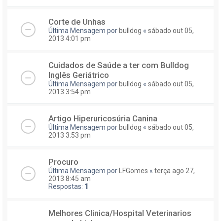
Corte de Unhas
Última Mensagem por
bulldog
«
sábado out 05,
2013 4:01 pm
Cuidados de Saúde a ter com Bulldog
Inglês Geriátrico
Última Mensagem por
bulldog
«
sábado out 05,
2013 3:54 pm
Artigo Hiperuricosúria Canina
Última Mensagem por
bulldog
«
sábado out 05,
2013 3:53 pm
Procuro
Última Mensagem por
LFGomes
«
terça ago 27,
2013 8:45 am
Respostas:
1
Melhores Clinica/Hospital Veterinarios