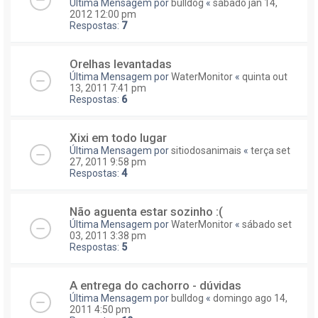
Última Mensagem por
bulldog
«
sábado jan 14,
2012 12:00 pm
Respostas:
7
Orelhas levantadas
Última Mensagem por
WaterMonitor
«
quinta out
13, 2011 7:41 pm
Respostas:
6
Xixi em todo lugar
Última Mensagem por
sitiodosanimais
«
terça set
27, 2011 9:58 pm
Respostas:
4
Não aguenta estar sozinho :(
Última Mensagem por
WaterMonitor
«
sábado set
03, 2011 3:38 pm
Respostas:
5
A entrega do cachorro - dúvidas
Última Mensagem por
bulldog
«
domingo ago 14,
2011 4:50 pm