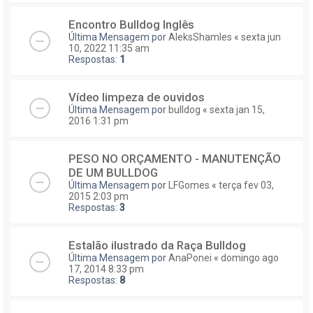
Encontro Bulldog Inglês
Última Mensagem por
AleksShamles
«
sexta jun
10, 2022 11:35 am
Respostas:
1
Vídeo limpeza de ouvidos
Última Mensagem por
bulldog
«
sexta jan 15,
2016 1:31 pm
PESO NO ORÇAMENTO - MANUTENÇÃO
DE UM BULLDOG
Última Mensagem por
LFGomes
«
terça fev 03,
2015 2:03 pm
Respostas:
3
Estalão ilustrado da Raça Bulldog
Última Mensagem por
AnaPonei
«
domingo ago
17, 2014 8:33 pm
Respostas:
8