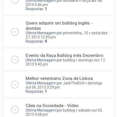
Última Mensagem por
dinodane
«
terça abr 08,
2014 5:46 pm
Respostas:
1
Quero adquirir um bulldog inglês -
duvidas
Última Mensagem por
pimentinha_10
«
sexta dez
27, 2013 12:39 pm
Respostas:
4
Evento da Raça Bulldog mês Dezembro
Última Mensagem por
bulldog
«
domingo nov 17,
2013 9:40 pm
Melhor veterinário Zona de Lisboa
Última Mensagem por
JackTheRott
«
domingo
out 06, 2013 3:29 pm
Respostas:
1
Cães na Sociedade - Vídeo
Última Mensagem por
bulldog
«
sábado out 05,
2013 4:08 pm