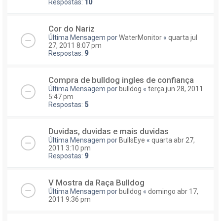
Respostas:
10
Cor do Nariz
Última Mensagem por
WaterMonitor
«
quarta jul
27, 2011 8:07 pm
Respostas:
9
Compra de bulldog ingles de confiança
Última Mensagem por
bulldog
«
terça jun 28, 2011
5:47 pm
Respostas:
5
Duvidas, duvidas e mais duvidas
Última Mensagem por
BullsEye
«
quarta abr 27,
2011 3:10 pm
Respostas:
9
V Mostra da Raça Bulldog
Última Mensagem por
bulldog
«
domingo abr 17,
2011 9:36 pm