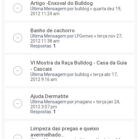
Artigo -Enxoval do Bulldog
Última Mensagem por
bulldog
«
quarta dez 19,
2012 11:24 am
Banho de cachorro
Última Mensagem por
LFGomes
«
terça nov 27,
2012 11:38 am
Respostas:
1
VI Mostra da Raça Bulldog - Casa da Guia
- Cascais
Última Mensagem por
bulldog
«
terça abr 17,
2012 9:16 am
Ajuda Dermatite
Última Mensagem por
jmagano
«
terça jan 24,
2012 3:07 pm
Respostas:
1
Limpeza das pregas e queixo
avermelhado...