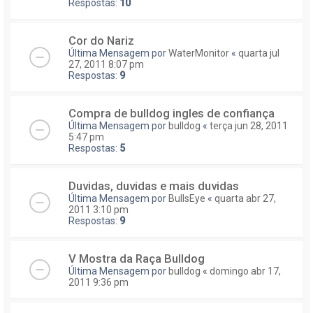
Respostas:
10
Cor do Nariz
Última Mensagem por
WaterMonitor
«
quarta jul
27, 2011 8:07 pm
Respostas:
9
Compra de bulldog ingles de confiança
Última Mensagem por
bulldog
«
terça jun 28, 2011
5:47 pm
Respostas:
5
Duvidas, duvidas e mais duvidas
Última Mensagem por
BullsEye
«
quarta abr 27,
2011 3:10 pm
Respostas:
9
V Mostra da Raça Bulldog
Última Mensagem por
bulldog
«
domingo abr 17,
2011 9:36 pm