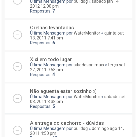
Última Mensagem por
bulldog
«
sábado jan 14,
2012 12:00 pm
Respostas:
7
Orelhas levantadas
Última Mensagem por
WaterMonitor
«
quinta out
13, 2011 7:41 pm
Respostas:
6
Xixi em todo lugar
Última Mensagem por
sitiodosanimais
«
terça set
27, 2011 9:58 pm
Respostas:
4
Não aguenta estar sozinho :(
Última Mensagem por
WaterMonitor
«
sábado set
03, 2011 3:38 pm
Respostas:
5
A entrega do cachorro - dúvidas
Última Mensagem por
bulldog
«
domingo ago 14,
2011 4:50 pm