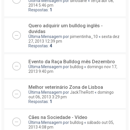
Última Mensagem por
dinodane
«
terça abr 08,
2014 5:46 pm
Respostas:
1
Quero adquirir um bulldog inglês -
duvidas
Última Mensagem por
pimentinha_10
«
sexta dez
27, 2013 12:39 pm
Respostas:
4
Evento da Raça Bulldog mês Dezembro
Última Mensagem por
bulldog
«
domingo nov 17,
2013 9:40 pm
Melhor veterinário Zona de Lisboa
Última Mensagem por
JackTheRott
«
domingo
out 06, 2013 3:29 pm
Respostas:
1
Cães na Sociedade - Vídeo
Última Mensagem por
bulldog
«
sábado out 05,
2013 4:08 pm