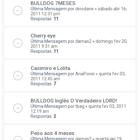
BULLDOG 7MESES
Última Mensagem por
dinodane
«
sábado abr 16,
2011 12:31 pm
Respostas:
11
Cherry eye
Última Mensagem por
damas2
«
domingo fev 20,
2011 9:31 am
Respostas:
11
Casimiro e Lolita
Última Mensagem por
AnaPonei
«
quinta fev 03,
2011 12:45 am
Respostas:
7
BULLDOG Inglês O Verdadeiro LORD!
Última Mensagem por
tbag
«
quinta fev 03, 2011
12:19 am
Respostas:
2
Peso aos 4 meses
Última Mensagem por
damas2
«
quarta jan 19,