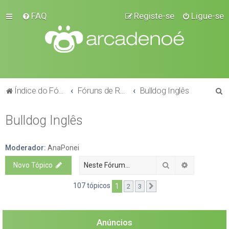
FAQ
Registe-se
Ligue-se
P
Índice do Fórum
Fóruns de Raças
Bulldog Inglês
e
Bulldog Inglês
s
q
u
Moderador:
AnaPonei
i
Pesquisar
Pesquisa a
Novo Tópico
s
107 tópicos
1
2
3
Próximo
a
r
Anúncios