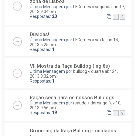
zona de Lisboa
Última Mensagem por
LFGomes
«
segunda jun 17,
2013 9:04 pm
Respostas:
20
1
2
Dúvidas!
Última Mensagem por
LFGomes
«
sexta jun 14,
2013 6:25 pm
Respostas:
1
VII Mostra da Raça Bulldog (Inglês)
Última Mensagem por
bulldog
«
quarta abr 24,
2013 3:32 pm
Respostas:
1
Ração seca para os nossos Bulldogs
Última Mensagem por
rsaude
«
domingo fev 10,
2013 9:56 pm
Respostas:
19
1
2
Grooming da Raça Bulldog - cuidados