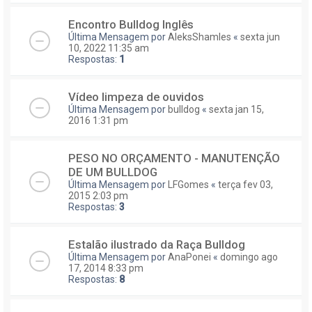
Encontro Bulldog Inglês
Última Mensagem por
AleksShamles
«
sexta jun
10, 2022 11:35 am
Respostas:
1
Vídeo limpeza de ouvidos
Última Mensagem por
bulldog
«
sexta jan 15,
2016 1:31 pm
PESO NO ORÇAMENTO - MANUTENÇÃO
DE UM BULLDOG
Última Mensagem por
LFGomes
«
terça fev 03,
2015 2:03 pm
Respostas:
3
Estalão ilustrado da Raça Bulldog
Última Mensagem por
AnaPonei
«
domingo ago
17, 2014 8:33 pm
Respostas:
8