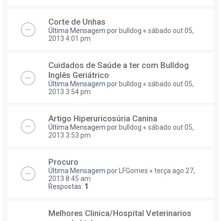
Corte de Unhas
Última Mensagem por
bulldog
«
sábado out 05,
2013 4:01 pm
Cuidados de Saúde a ter com Bulldog
Inglês Geriátrico
Última Mensagem por
bulldog
«
sábado out 05,
2013 3:54 pm
Artigo Hiperuricosúria Canina
Última Mensagem por
bulldog
«
sábado out 05,
2013 3:53 pm
Procuro
Última Mensagem por
LFGomes
«
terça ago 27,
2013 8:45 am
Respostas:
1
Melhores Clinica/Hospital Veterinarios