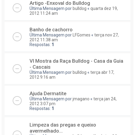
Artigo -Enxoval do Bulldog
Última Mensagem por
bulldog
«
quarta dez 19,
2012 11:24 am
Banho de cachorro
Última Mensagem por
LFGomes
«
terça nov 27,
2012 11:38 am
Respostas:
1
VI Mostra da Raça Bulldog - Casa da Guia
- Cascais
Última Mensagem por
bulldog
«
terça abr 17,
2012 9:16 am
Ajuda Dermatite
Última Mensagem por
jmagano
«
terça jan 24,
2012 3:07 pm
Respostas:
1
Limpeza das pregas e queixo
avermelhado...