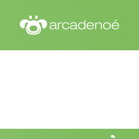
r
quisa avançada