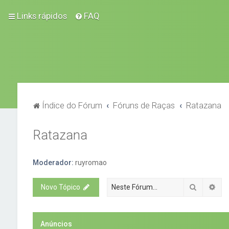
Links rápidos
FAQ
Índice do Fórum
Fóruns de Raças
Ratazana
Ratazana
Moderador:
ruyromao
Pesquisa
Pes
Novo Tópico
Anúncios