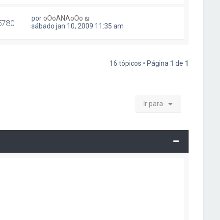
por
oOoANAoOo
5780
sábado jan 10, 2009 11:35 am
16 tópicos • Página
1
de
1
Ir para