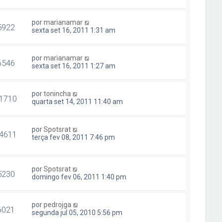
por
marianamar
5922
sexta set 16, 2011 1:31 am
por
marianamar
6546
sexta set 16, 2011 1:27 am
por
tonincha
1710
quarta set 14, 2011 11:40 am
por
Spotsrat
4611
terça fev 08, 2011 7:46 pm
por
Spotsrat
5230
domingo fev 06, 2011 1:40 pm
por
pedrojga
6021
segunda jul 05, 2010 5:56 pm