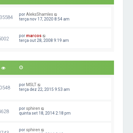
por
AleksShamles
35584
terça nov 17, 2020 8:54 am
por
marcos
5002
terça out 28, 2008 9:19 am
por
MSLT
0548
terça dez 22, 2015 9:53 am
por
sphiren
4628
quinta set 18, 2014 2:18 pm
por
sphiren
4743