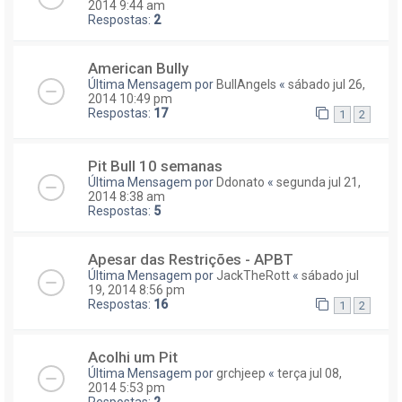
2014 9:44 am
Respostas:
2
American Bully
Última Mensagem por
BullAngels
«
sábado jul 26,
2014 10:49 pm
Respostas:
17
1
2
Pit Bull 10 semanas
Última Mensagem por
Ddonato
«
segunda jul 21,
2014 8:38 am
Respostas:
5
Apesar das Restrições - APBT
Última Mensagem por
JackTheRott
«
sábado jul
19, 2014 8:56 pm
Respostas:
16
1
2
Acolhi um Pit
Última Mensagem por
grchjeep
«
terça jul 08,
2014 5:53 pm