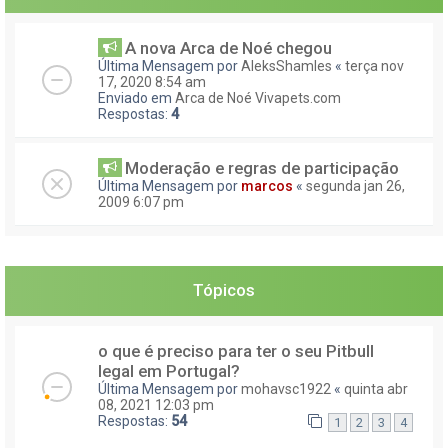
A nova Arca de Noé chegou
Última Mensagem por
AleksShamles
«
terça nov
17, 2020 8:54 am
Enviado em
Arca de Noé Vivapets.com
Respostas:
4
Moderação e regras de participação
Última Mensagem por
marcos
«
segunda jan 26,
2009 6:07 pm
Tópicos
o que é preciso para ter o seu Pitbull
legal em Portugal?
Última Mensagem por
mohavsc1922
«
quinta abr
08, 2021 12:03 pm
Respostas:
54
1
2
3
4