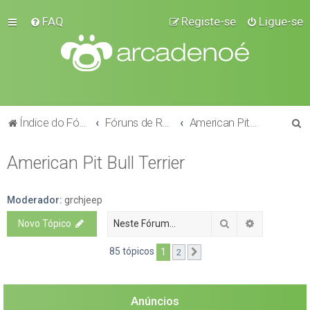
FAQ
Registe-se
Ligue-se
P
Índice do Fórum
Fóruns de Raças
American Pit Bull Terrier
e
American Pit Bull Terrier
s
q
u
Moderador:
grchjeep
i
Pesquisar
Pesquisa a
Novo Tópico
s
85 tópicos
1
2
Próximo
a
r
Anúncios