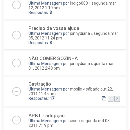
Última Mensagem por
indigo003
«
segunda mar
12, 2012 1:19 pm
Respostas:
3
Preciso da vossa ajuda
Última Mensagem por
jonnydiana
«
segunda mar
05, 2012 11:24 pm
Respostas:
3
NÃO COMER SOZINHA
Última Mensagem por
jonnydiana
«
quinta mar
01, 2012 2:48 pm
Castração
Última Mensagem por
moslie
«
sábado out 22,
2011 11:45 am
Respostas:
17
1
2
APBT - adopção
Última Mensagem por
aisd
«
segunda out 03,
2011 7:19 pm