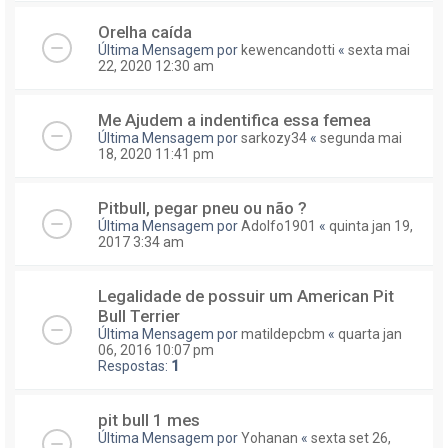
Orelha caída
Última Mensagem por
kewencandotti
«
sexta mai
22, 2020 12:30 am
Me Ajudem a indentifica essa femea
Última Mensagem por
sarkozy34
«
segunda mai
18, 2020 11:41 pm
Pitbull, pegar pneu ou não ?
Última Mensagem por
Adolfo1901
«
quinta jan 19,
2017 3:34 am
Legalidade de possuir um American Pit
Bull Terrier
Última Mensagem por
matildepcbm
«
quarta jan
06, 2016 10:07 pm
Respostas:
1
pit bull 1 mes
Última Mensagem por
Yohanan
«
sexta set 26,