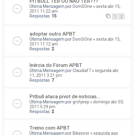
PITBULL TER OU NÃO TER???
Última Mensagem por
DomSOne
«
sexta abr 15,
2011 11:22 am
Respostas:
15
1
2
adoptar outro APBT
Última Mensagem por
DomSOne
«
sexta abr 15,
2011 11:12 am
Respostas:
2
Inércia do Fórum APBT
Última Mensagem por
Claudiaf7
«
segunda abr
11, 2011 3:21 pm
Respostas:
7
Pitbull ataca pivot de noticias....
Última Mensagem por
grchjeep
«
domingo abr 03,
2011 5:29 pm
Respostas:
2
Treino com APBT
Última Mensagem por
Bikejorer
«
segunda ago