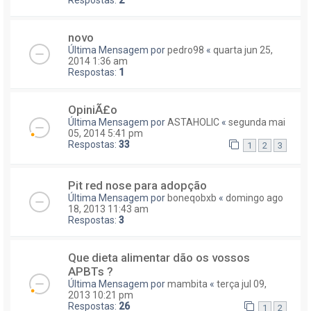
Respostas:
2
novo
Última Mensagem por
pedro98
«
quarta jun 25,
2014 1:36 am
Respostas:
1
OpiniÃ£o
Última Mensagem por
ASTAHOLIC
«
segunda mai
05, 2014 5:41 pm
Respostas:
33
1
2
3
Pit red nose para adopção
Última Mensagem por
boneqobxb
«
domingo ago
18, 2013 11:43 am
Respostas:
3
Que dieta alimentar dão os vossos
APBTs ?
Última Mensagem por
mambita
«
terça jul 09,
2013 10:21 pm
Respostas:
26
1
2