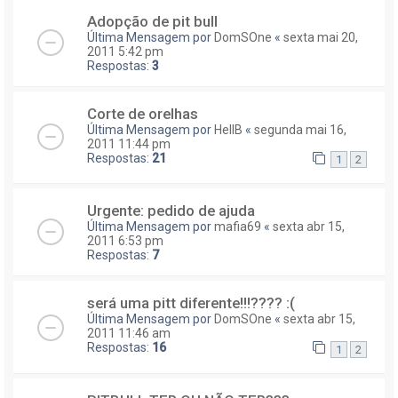
Adopção de pit bull
Última Mensagem por
DomSOne
«
sexta mai 20,
2011 5:42 pm
Respostas:
3
Corte de orelhas
Última Mensagem por
HellB
«
segunda mai 16,
2011 11:44 pm
Respostas:
21
1
2
Urgente: pedido de ajuda
Última Mensagem por
mafia69
«
sexta abr 15,
2011 6:53 pm
Respostas:
7
será uma pitt diferente!!!???? :(
Última Mensagem por
DomSOne
«
sexta abr 15,
2011 11:46 am
Respostas:
16
1
2