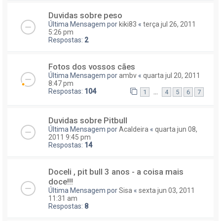
Duvidas sobre peso
Última Mensagem por
kiki83
«
terça jul 26, 2011
5:26 pm
Respostas:
2
Fotos dos vossos cães
Última Mensagem por
ambv
«
quarta jul 20, 2011
8:47 pm
Respostas:
104
...
1
4
5
6
7
Duvidas sobre Pitbull
Última Mensagem por
Acaldeira
«
quarta jun 08,
2011 9:45 pm
Respostas:
14
Doceli , pit bull 3 anos - a coisa mais
doce!!!
Última Mensagem por
Sisa
«
sexta jun 03, 2011
11:31 am
Respostas:
8