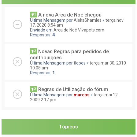
A nova Arca de Noé chegou
Última Mensagem por
AleksShamles
«
terça nov
17, 2020 8:54 am
Enviado em
Arca de Noé Vivapets.com
Respostas:
4
Novas Regras para pedidos de
contribuições
Última Mensagem por
tlopes
«
terça mar 30, 2010
10:08 am
Respostas:
1
Regras de Utilização do fórum
Última Mensagem por
marcos
«
terça mai 12,
2009 2:17 pm
Tópicos