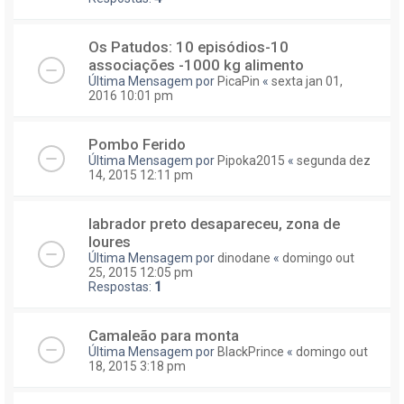
Os Patudos: 10 episódios-10
associações -1000 kg alimento
Última Mensagem por
PicaPin
«
sexta jan 01,
2016 10:01 pm
Pombo Ferido
Última Mensagem por
Pipoka2015
«
segunda dez
14, 2015 12:11 pm
labrador preto desapareceu, zona de
loures
Última Mensagem por
dinodane
«
domingo out
25, 2015 12:05 pm
Respostas:
1
Camaleão para monta
Última Mensagem por
BlackPrince
«
domingo out
18, 2015 3:18 pm