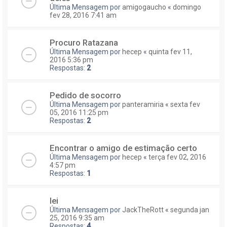
Última Mensagem por
amigogaucho
«
domingo
fev 28, 2016 7:41 am
Procuro Ratazana
Última Mensagem por
hecep
«
quinta fev 11,
2016 5:36 pm
Respostas:
2
Pedido de socorro
Última Mensagem por
panteramiria
«
sexta fev
05, 2016 11:25 pm
Respostas:
2
Encontrar o amigo de estimação certo
Última Mensagem por
hecep
«
terça fev 02, 2016
4:57 pm
Respostas:
1
lei
Última Mensagem por
JackTheRott
«
segunda jan
25, 2016 9:35 am
Respostas:
4