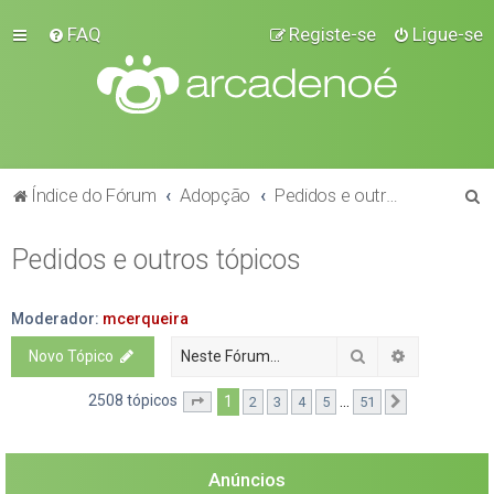
FAQ
Registe-se
Ligue-se
P
Índice do Fórum
Adopção
Pedidos e outros tópicos
e
Pedidos e outros tópicos
s
q
u
Moderador:
mcerqueira
i
Pesquisar
Pesquisa a
Novo Tópico
s
2508 tópicos
1
...
2
3
4
5
51
Página
1
de
51
Próximo
a
r
Anúncios