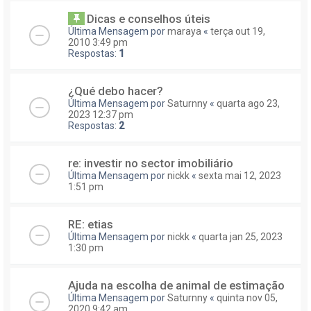
Dicas e conselhos úteis
Última Mensagem por
maraya
«
terça out 19,
2010 3:49 pm
Respostas:
1
¿Qué debo hacer?
Última Mensagem por
Saturnny
«
quarta ago 23,
2023 12:37 pm
Respostas:
2
re: investir no sector imobiliário
Última Mensagem por
nickk
«
sexta mai 12, 2023
1:51 pm
RE: etias
Última Mensagem por
nickk
«
quarta jan 25, 2023
1:30 pm
Ajuda na escolha de animal de estimação
Última Mensagem por
Saturnny
«
quinta nov 05,
2020 9:42 am