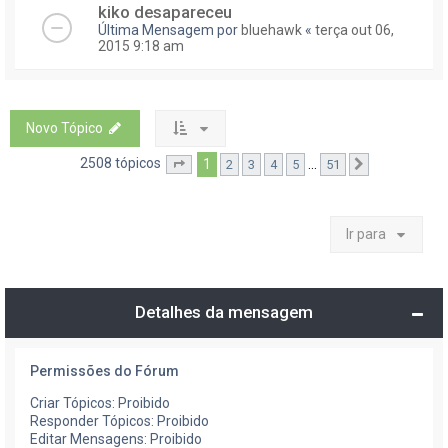
kiko desapareceu
Última Mensagem por
bluehawk
«
terça out 06,
2015 9:18 am
Novo Tópico
2508 tópicos
1
...
2
3
4
5
51
Página
1
de
51
Próximo
Ir para
Detalhes da mensagem
Permissões do Fórum
Criar Tópicos: Proibido
Responder Tópicos: Proibido
Editar Mensagens: Proibido