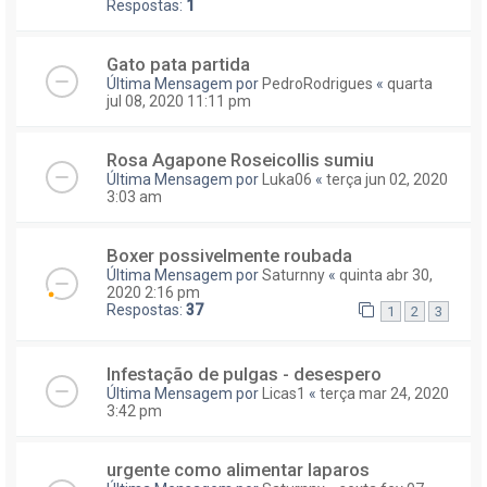
Respostas:
1
Gato pata partida
Última Mensagem por
PedroRodrigues
«
quarta
jul 08, 2020 11:11 pm
Rosa Agapone Roseicollis sumiu
Última Mensagem por
Luka06
«
terça jun 02, 2020
3:03 am
Boxer possivelmente roubada
Última Mensagem por
Saturnny
«
quinta abr 30,
2020 2:16 pm
Respostas:
37
1
2
3
Infestação de pulgas - desespero
Última Mensagem por
Licas1
«
terça mar 24, 2020
3:42 pm
urgente como alimentar laparos