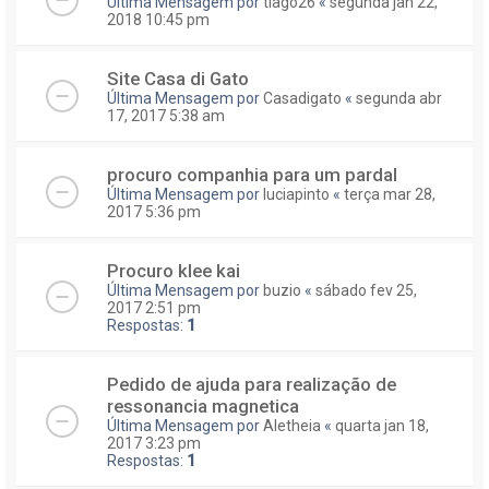
Última Mensagem por
tiago26
«
segunda jan 22,
2018 10:45 pm
Site Casa di Gato
Última Mensagem por
Casadigato
«
segunda abr
17, 2017 5:38 am
procuro companhia para um pardal
Última Mensagem por
luciapinto
«
terça mar 28,
2017 5:36 pm
Procuro klee kai
Última Mensagem por
buzio
«
sábado fev 25,
2017 2:51 pm
Respostas:
1
Pedido de ajuda para realização de
ressonancia magnetica
Última Mensagem por
Aletheia
«
quarta jan 18,
2017 3:23 pm
Respostas:
1