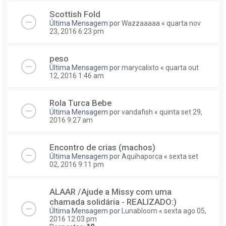
Scottish Fold
Última Mensagem por
Wazzaaaaa
«
quarta nov
23, 2016 6:23 pm
peso
Última Mensagem por
marycalixto
«
quarta out
12, 2016 1:46 am
Rola Turca Bebe
Última Mensagem por
vandafish
«
quinta set 29,
2016 9:27 am
Encontro de crias (machos)
Última Mensagem por
Aquihaporca
«
sexta set
02, 2016 9:11 pm
ALAAR /Ajude a Missy com uma
chamada solidária - REALIZADO:)
Última Mensagem por
Lunabloom
«
sexta ago 05,
2016 12:03 pm