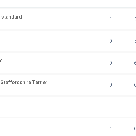
r standard
1
0
a"
0
taffordshire Terrier
0
1
1
4