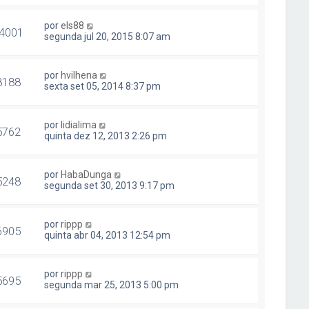
por
els88
4001
segunda jul 20, 2015 8:07 am
por
hvilhena
8188
sexta set 05, 2014 8:37 pm
por
lidialima
5762
quinta dez 12, 2013 2:26 pm
por
HabaDunga
5248
segunda set 30, 2013 9:17 pm
por
rippp
6905
quinta abr 04, 2013 12:54 pm
por
rippp
5695
segunda mar 25, 2013 5:00 pm