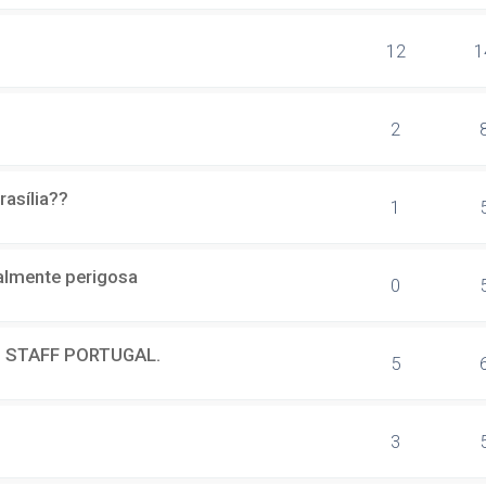
12
1
2
rasília??
1
almente perigosa
0
S STAFF PORTUGAL.
5
3