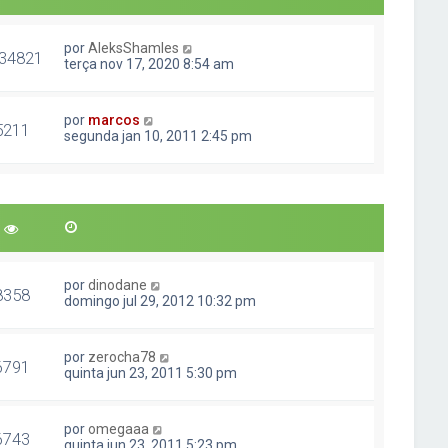
por
AleksShamles
34821
terça nov 17, 2020 8:54 am
por
marcos
5211
segunda jan 10, 2011 2:45 pm
por
dinodane
8358
domingo jul 29, 2012 10:32 pm
por
zerocha78
6791
quinta jun 23, 2011 5:30 pm
por
omegaaa
6743
quinta jun 23, 2011 5:23 pm