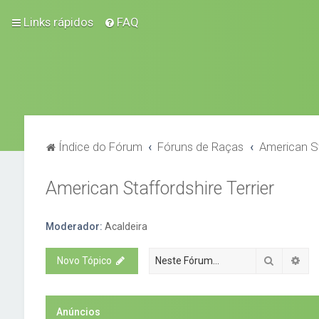
Links rápidos
FAQ
Índice do Fórum
Fóruns de Raças
American St
American Staffordshire Terrier
Moderador:
Acaldeira
Pesquisa
Pes
Novo Tópico
Anúncios