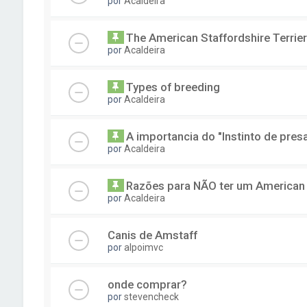
por
Acaldeira
The American Staffordshire Terrie
por
Acaldeira
Types of breeding
por
Acaldeira
A importancia do "Instinto de pres
por
Acaldeira
Razões para NÃO ter um American S
por
Acaldeira
Canis de Amstaff
por
alpoimvc
onde comprar?
por
stevencheck