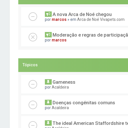
A nova Arca de Noé chegou
por
marcos
» em
Arca de Noé Vivapets.com
Moderação e regras de participaç
por
marcos
Tópicos
Gameness
por
Acaldeira
Doenças congénitas comuns
por
Acaldeira
The ideal American Staffordshire