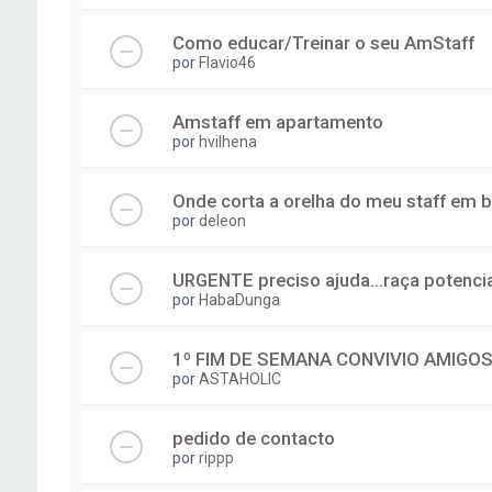
Como educar/Treinar o seu AmStaff
por
Flavio46
Amstaff em apartamento
por
hvilhena
Onde corta a orelha do meu staff em b
por
deleon
URGENTE preciso ajuda...raça potenci
por
HabaDunga
1º FIM DE SEMANA CONVIVIO AMIGO
por
ASTAHOLIC
pedido de contacto
por
rippp