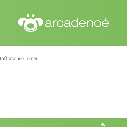
affordshire Terrier
r
quisa avançada