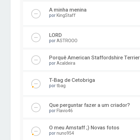
A minha menina
por
KingStaff
LORD
por
ASTROOO
Porquê American Staffordshire Terrier
por
Acaldeira
T-Bag de Cetobriga
por
tbag
Que perguntar fazer a um criador?
por
Flavio46
O meu Amstaff ;) Novas fotos
por
nuno954