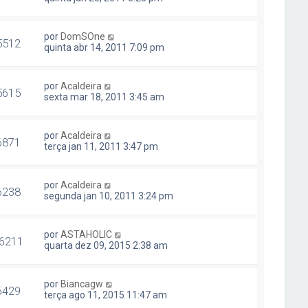
por
DomSOne
5512
quinta abr 14, 2011 7:09 pm
por
Acaldeira
5615
sexta mar 18, 2011 3:45 am
por
Acaldeira
6871
terça jan 11, 2011 3:47 pm
por
Acaldeira
6238
segunda jan 10, 2011 3:24 pm
por
ASTAHOLIC
6211
quarta dez 09, 2015 2:38 am
por
Biancagw
6429
terça ago 11, 2015 11:47 am