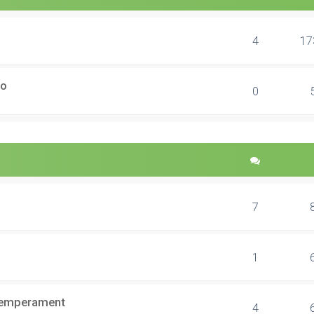
4
17
ão
0
7
1
 temperament
4