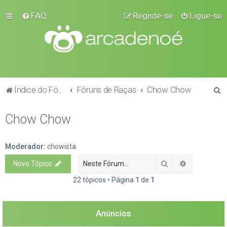
FAQ
Registe-se
Ligue-se
P
Índice do Fórum
Fóruns de Raças
Chow Chow
e
Chow Chow
s
q
u
Moderador:
chowista
i
Pesquisar
Pesquisa a
Novo Tópico
s
22 tópicos • Página
1
de
1
a
r
Anúncios