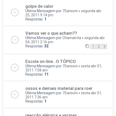
golpe de calor
Última Mensagem por
7Sansoni
«
segunda abr
25, 2011 9:14 pm
Respostas:
1
Vamos ver o que acham??
Última Mensagem por
Chamarrita
«
segunda abr
04, 2011 2:16 pm
Respostas:
32
1
2
3
Escola on-line...O TÓPICO
Última Mensagem por
7Sansoni
«
sexta abr 01,
2011 7:58 am
Respostas:
11
ossos e demais material para roer
Última Mensagem por
7Sansoni
«
sexta abr 01,
2011 7:36 am
Respostas:
1
reacção alérgica a vacinas