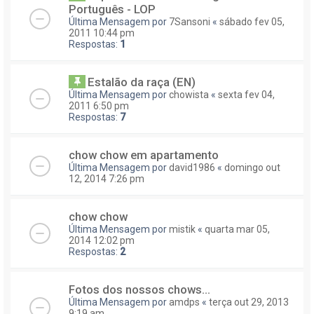
Português - LOP
Última Mensagem por
7Sansoni
«
sábado fev 05,
2011 10:44 pm
Respostas:
1
Estalão da raça (EN)
Última Mensagem por
chowista
«
sexta fev 04,
2011 6:50 pm
Respostas:
7
chow chow em apartamento
Última Mensagem por
david1986
«
domingo out
12, 2014 7:26 pm
chow chow
Última Mensagem por
mistik
«
quarta mar 05,
2014 12:02 pm
Respostas:
2
Fotos dos nossos chows...
Última Mensagem por
amdps
«
terça out 29, 2013
9:19 am