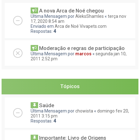
A nova Arca de Noé chegou
Última Mensagem por
AleksShamles
«
terça nov
17, 2020 8:54 am
Enviado em
Arca de Noé Vivapets.com
Respostas:
4
Moderação e regras de participação
Última Mensagem por
marcos
«
segunda jan 10,
2011 2:52 pm
Tópicos
Saúde
Última Mensagem por
chowista
«
domingo fev 20,
2011 3:15 pm
Respostas:
4
Importante: Livro de Origens