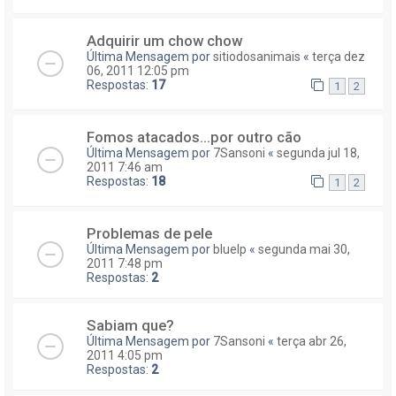
Adquirir um chow chow
Última Mensagem por
sitiodosanimais
«
terça dez
06, 2011 12:05 pm
Respostas:
17
1
2
Fomos atacados...por outro cão
Última Mensagem por
7Sansoni
«
segunda jul 18,
2011 7:46 am
Respostas:
18
1
2
Problemas de pele
Última Mensagem por
bluelp
«
segunda mai 30,
2011 7:48 pm
Respostas:
2
Sabiam que?
Última Mensagem por
7Sansoni
«
terça abr 26,
2011 4:05 pm
Respostas:
2