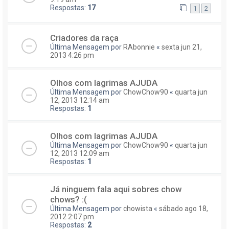
Respostas:
17
1
2
Criadores da raça
Última Mensagem por
RAbonnie
«
sexta jun 21,
2013 4:26 pm
Olhos com lagrimas AJUDA
Última Mensagem por
ChowChow90
«
quarta jun
12, 2013 12:14 am
Respostas:
1
Olhos com lagrimas AJUDA
Última Mensagem por
ChowChow90
«
quarta jun
12, 2013 12:09 am
Respostas:
1
Já ninguem fala aqui sobres chow
chows? :(
Última Mensagem por
chowista
«
sábado ago 18,
2012 2:07 pm
Respostas:
2