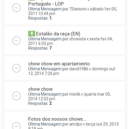
Português - LOP
Última Mensagem por
7Sansoni
«
sábado fev 05,
2011 10:44 pm
Respostas:
1
Estalão da raça (EN)
Última Mensagem por
chowista
«
sexta fev 04,
2011 6:50 pm
Respostas:
7
chow chow em apartamento
Última Mensagem por
david1986
«
domingo out
12, 2014 7:26 pm
chow chow
Última Mensagem por
mistik
«
quarta mar 05,
2014 12:02 pm
Respostas:
2
Fotos dos nossos chows...
Última Mensagem por
amdps
«
terça out 29, 2013
9:19 am