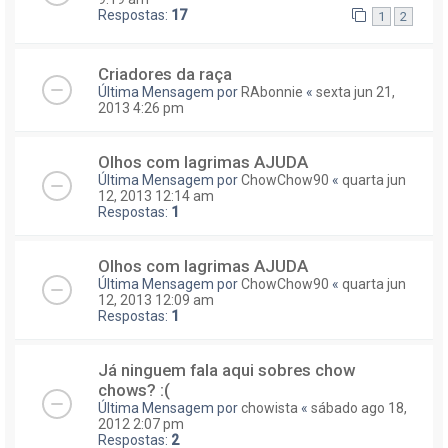
Respostas:
17
1
2
Criadores da raça
Última Mensagem por
RAbonnie
«
sexta jun 21,
2013 4:26 pm
Olhos com lagrimas AJUDA
Última Mensagem por
ChowChow90
«
quarta jun
12, 2013 12:14 am
Respostas:
1
Olhos com lagrimas AJUDA
Última Mensagem por
ChowChow90
«
quarta jun
12, 2013 12:09 am
Respostas:
1
Já ninguem fala aqui sobres chow
chows? :(
Última Mensagem por
chowista
«
sábado ago 18,
2012 2:07 pm
Respostas:
2