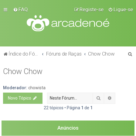
FAQ
Registe-se
Ligue-se
P
Índice do Fórum
Fóruns de Raças
Chow Chow
e
Chow Chow
s
q
u
Moderador:
chowista
i
Pesquisar
Pesquisa a
Novo Tópico
s
22 tópicos • Página
1
de
1
a
r
Anúncios