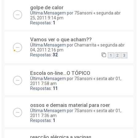
golpe de calor
Última Mensagem por
7Sansoni
«
segunda abr
25, 2011 9:14 pm
Respostas:
1
Vamos ver o que acham??
Última Mensagem por
Chamarrita
«
segunda abr
04, 2011 2:16 pm
Respostas:
32
1
2
3
Escola on-line...O TÓPICO
Última Mensagem por
7Sansoni
«
sexta abr 01,
2011 7:58 am
Respostas:
11
ossos e demais material para roer
Última Mensagem por
7Sansoni
«
sexta abr 01,
2011 7:36 am
Respostas:
1
reacção alérgica a vacinas