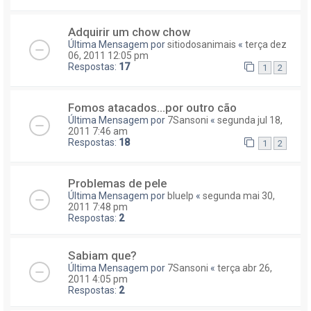
Adquirir um chow chow
Última Mensagem por
sitiodosanimais
«
terça dez
06, 2011 12:05 pm
Respostas:
17
1
2
Fomos atacados...por outro cão
Última Mensagem por
7Sansoni
«
segunda jul 18,
2011 7:46 am
Respostas:
18
1
2
Problemas de pele
Última Mensagem por
bluelp
«
segunda mai 30,
2011 7:48 pm
Respostas:
2
Sabiam que?
Última Mensagem por
7Sansoni
«
terça abr 26,
2011 4:05 pm
Respostas:
2