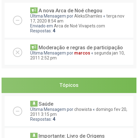
A nova Arca de Noé chegou
Última Mensagem por
AleksShamles
«
terça nov
17, 2020 8:54 am
Enviado em
Arca de Noé Vivapets.com
Respostas:
4
Moderação e regras de participação
Última Mensagem por
marcos
«
segunda jan 10,
2011 2:52 pm
Tópicos
Saúde
Última Mensagem por
chowista
«
domingo fev 20,
2011 3:15 pm
Respostas:
4
Importante: Livro de Origens