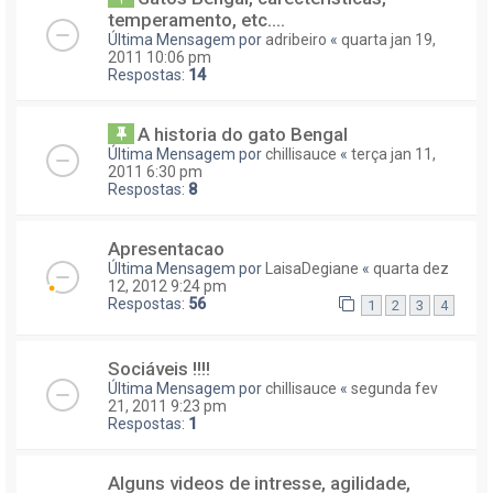
temperamento, etc....
Última Mensagem por
adribeiro
«
quarta jan 19,
2011 10:06 pm
Respostas:
14
A historia do gato Bengal
Última Mensagem por
chillisauce
«
terça jan 11,
2011 6:30 pm
Respostas:
8
Apresentacao
Última Mensagem por
LaisaDegiane
«
quarta dez
12, 2012 9:24 pm
Respostas:
56
1
2
3
4
Sociáveis !!!!
Última Mensagem por
chillisauce
«
segunda fev
21, 2011 9:23 pm
Respostas:
1
Alguns videos de intresse, agilidade,