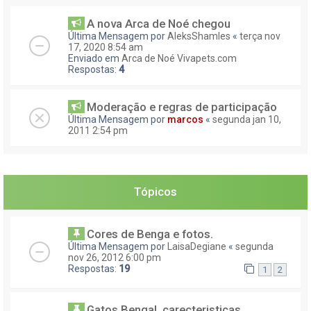
A nova Arca de Noé chegou
Última Mensagem por
AleksShamles
«
terça nov
17, 2020 8:54 am
Enviado em
Arca de Noé Vivapets.com
Respostas:
4
Moderação e regras de participação
Última Mensagem por
marcos
«
segunda jan 10,
2011 2:54 pm
Tópicos
Cores de Benga e fotos.
Última Mensagem por
LaisaDegiane
«
segunda
nov 26, 2012 6:00 pm
Respostas:
19
1
2
Gatos Bengal, carecteristicas,