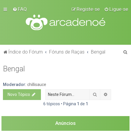
FAQ
Registe-se
Ligue-se
P
Índice do Fórum
Fóruns de Raças
Bengal
e
Bengal
s
q
u
Moderador:
chillisauce
i
Pesquisar
Pesquisa a
Novo Tópico
s
6 tópicos • Página
1
de
1
a
r
Anúncios