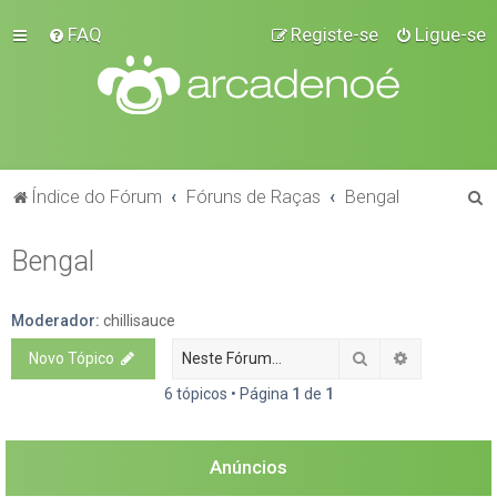
FAQ
Registe-se
Ligue-se
P
Índice do Fórum
Fóruns de Raças
Bengal
e
Bengal
s
q
u
Moderador:
chillisauce
i
Pesquisar
Pesquisa a
Novo Tópico
s
6 tópicos • Página
1
de
1
a
r
Anúncios