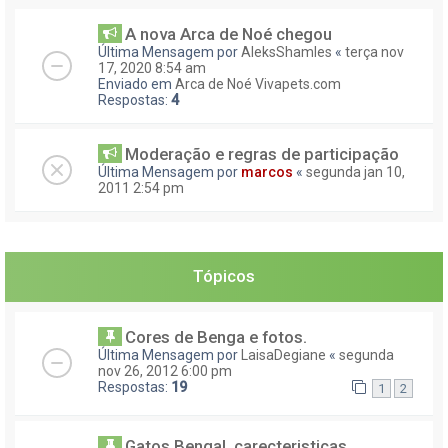
A nova Arca de Noé chegou
Última Mensagem por
AleksShamles
«
terça nov
17, 2020 8:54 am
Enviado em
Arca de Noé Vivapets.com
Respostas:
4
Moderação e regras de participação
Última Mensagem por
marcos
«
segunda jan 10,
2011 2:54 pm
Tópicos
Cores de Benga e fotos.
Última Mensagem por
LaisaDegiane
«
segunda
nov 26, 2012 6:00 pm
Respostas:
19
1
2
Gatos Bengal, carecteristicas,