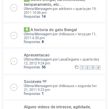
temperamento, etc....
Última Mensagem por
adribeiro
«
quarta jan 19,
2011 10:06 pm
Respostas:
14
A historia do gato Bengal
Última Mensagem por
chillisauce
«
terça jan 11,
2011 6:30 pm
Respostas:
8
Apresentacao
Última Mensagem por
LaisaDegiane
«
quarta dez
12, 2012 9:24 pm
Respostas:
56
1
2
3
4
Sociáveis !!!!
Última Mensagem por
chillisauce
«
segunda fev
21, 2011 9:23 pm
Respostas:
1
Alguns videos de intresse, agilidade,