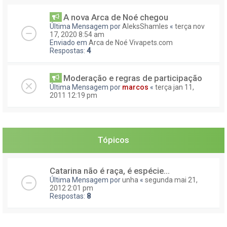
A nova Arca de Noé chegou
Última Mensagem por
AleksShamles
«
terça nov
17, 2020 8:54 am
Enviado em
Arca de Noé Vivapets.com
Respostas:
4
Moderação e regras de participação
Última Mensagem por
marcos
«
terça jan 11,
2011 12:19 pm
Tópicos
Catarina não é raça, é espécie...
Última Mensagem por
unha
«
segunda mai 21,
2012 2:01 pm
Respostas:
8