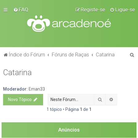
FAQ
Registe-se
Ligue-se
P
Índice do Fórum
Fóruns de Raças
Catarina
e
Catarina
s
q
u
Moderador:
Eman33
i
Pesquisar
Pesquisa a
Novo Tópico
s
1 tópico • Página
1
de
1
a
r
Anúncios