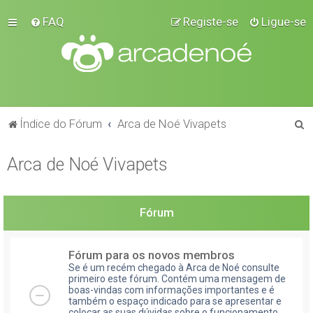
FAQ
Registe-se
Ligue-se
P
Índice do Fórum
Arca de Noé Vivapets
e
Arca de Noé Vivapets
s
q
u
Fórum
i
s
Fórum para os novos membros
a
Se é um recém chegado à Arca de Noé consulte
r
primeiro este fórum. Contém uma mensagem de
boas-vindas com informações importantes e é
também o espaço indicado para se apresentar e
colocar as suas dúvidas sobre o funcionamento