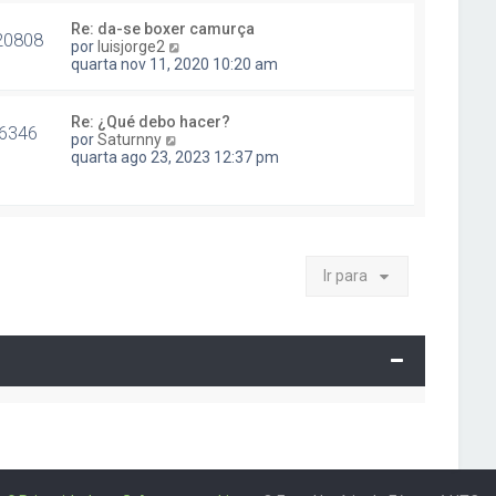
a
a
Re: da-se boxer camurça
20808
ú
V
por
luisjorge2
l
e
quarta nov 11, 2020 10:20 am
t
j
i
a
m
a
Re: ¿Qué debo hacer?
a
6346
ú
V
por
Saturnny
M
l
e
quarta ago 23, 2023 12:37 pm
e
t
j
n
i
a
s
m
a
a
a
ú
g
M
l
e
e
t
m
n
Ir para
i
s
m
a
a
g
M
e
e
m
n
s
a
g
e
m