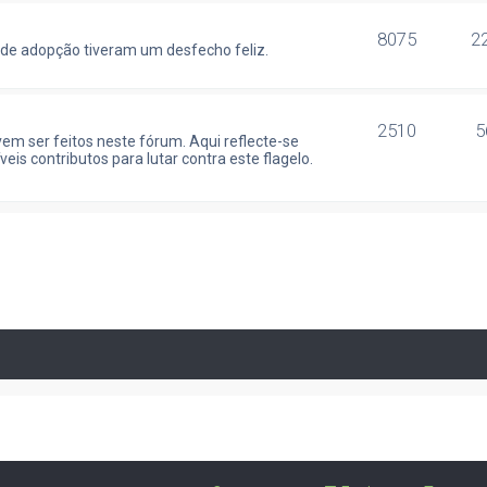
8075
2
 de adopção tiveram um desfecho feliz.
2510
5
vem ser feitos neste fórum. Aqui reflecte-se
s contributos para lutar contra este flagelo.