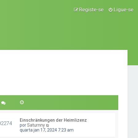
Registe-se
Ligue-se
Einschränkungen der Heimlizenz
02274
V
por
Saturnny
e
quarta jan 17, 2024 7:23 am
j