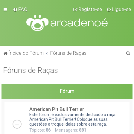
FAQ
Registe-se
Ligue-se
P
Índice do Fórum
Fóruns de Raças
e
Fóruns de Raças
s
q
u
Fórum
i
s
American Pit Bull Terrier
a
Este fórum é exclusivamente dedicado à raça
r
American Pit Bull Terrier! Coloque as suas
questões e troque ideias sobre esta raça.
Tópicos:
86
Mensagens:
881