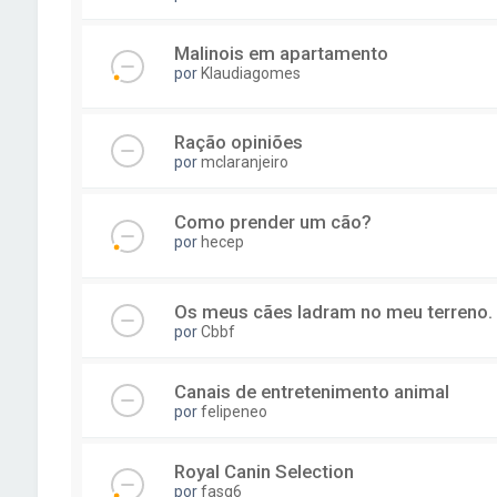
Malinois em apartamento
por
Klaudiagomes
Ração opiniões
por
mclaranjeiro
Como prender um cão?
por
hecep
Os meus cães ladram no meu terreno.
por
Cbbf
Canais de entretenimento animal
por
felipeneo
Royal Canin Selection
por
fasg6