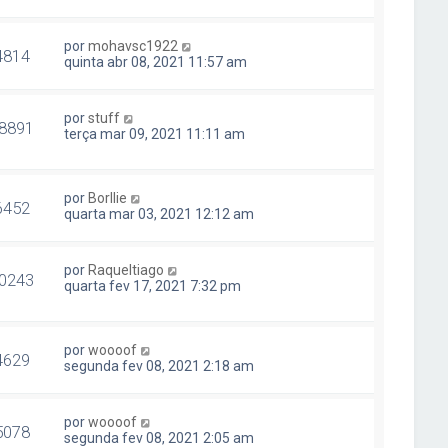
por
mohavsc1922
4814
quinta abr 08, 2021 11:57 am
por
stuff
8891
terça mar 09, 2021 11:11 am
por
Borllie
6452
quarta mar 03, 2021 12:12 am
por
Raqueltiago
0243
quarta fev 17, 2021 7:32 pm
por
woooof
4629
segunda fev 08, 2021 2:18 am
por
woooof
5078
segunda fev 08, 2021 2:05 am