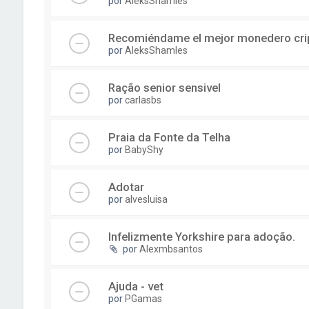
por
AleksShamles
Recomiéndame el mejor monedero cri
por
AleksShamles
Ração senior sensivel
por
carlasbs
Praia da Fonte da Telha
por
BabyShy
Adotar
por
alvesluisa
Infelizmente Yorkshire para adoção.
por
Alexmbsantos
Ajuda - vet
por
PGamas