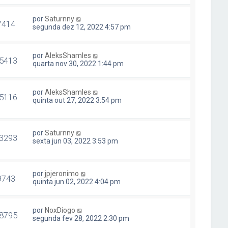
por
Saturnny
7414
segunda dez 12, 2022 4:57 pm
por
AleksShamles
5413
quarta nov 30, 2022 1:44 pm
por
AleksShamles
5116
quinta out 27, 2022 3:54 pm
por
Saturnny
3293
sexta jun 03, 2022 3:53 pm
por
jpjeronimo
9743
quinta jun 02, 2022 4:04 pm
por
NoxDiogo
8795
segunda fev 28, 2022 2:30 pm