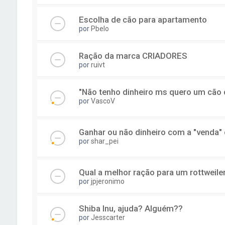
Escolha de cão para apartamento
por
Pbelo
Ração da marca CRIADORES
por
ruivt
"Não tenho dinheiro ms quero um cão de
por
VascoV
Ganhar ou não dinheiro com a "venda"
por
shar_pei
Qual a melhor ração para um rottweile
por
jpjeronimo
Shiba Inu, ajuda? Alguém??
por
Jesscarter