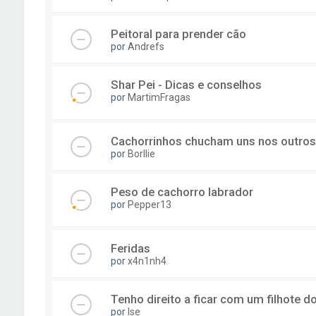
Peitoral para prender cão
por
Andrefs
Shar Pei - Dicas e conselhos
por
MartimFragas
Cachorrinhos chucham uns nos outros
por
Borllie
Peso de cachorro labrador
por
Pepper13
Feridas
por
x4n1nh4
Tenho direito a ficar com um filhote 
por
Ise