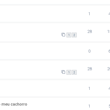
1
28
1
1
2
0
28
2
1
2
1
do meu cachorro
1