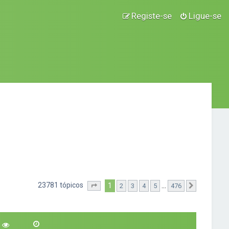
Registe-se
Ligue-se
23781 tópicos
1
...
2
3
4
5
476
Página
1
de
476
Próximo