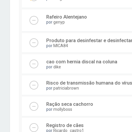
Rafeiro Alentejano
por
genyp
Produto para desinfestar e desinfecta
por
MICA84
cao com hernia discal na coluna
por
dike
Risco de transmissão humana do víru
por
patriciabrown
Ração seca cachorro
por
mollyboss
Registro de cães
por
Ricardo_castro1