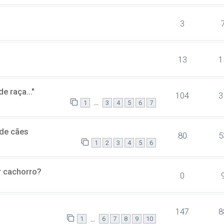
3
13
1
 raça..."
104
3
...
1
3
4
5
6
7
 de cães
80
5
1
2
3
4
5
6
r cachorro?
0
147
8
...
1
6
7
8
9
10