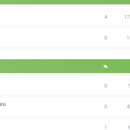
4
17
0
1
0
iro
0
4
1