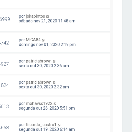
por
jokapintos
6999
sábado nov 21, 2020 11:48 am
por
MICA84
4742
domingo nov 01, 2020 2:19 pm
por
patriciabrown
4927
sexta out 30, 2020 2:36 am
por
patriciabrown
4824
sexta out 30, 2020 2:32 am
por
mohavsc1922
5613
segunda out 26, 2020 5:51 pm
por
Ricardo_castro1
4668
segunda out 19, 2020 6:14 am