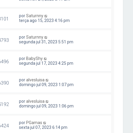
por
Saturnny
3101
terça ago 15, 2023 4:16 pm
por
Saturnny
4793
segunda jul 31, 2023 5:51 pm
por
BabyShy
6496
segunda jul 17, 2023 4:25 pm
por
alvesluisa
6390
domingo jul 09, 2023 1:07 pm
por
alvesluisa
5192
domingo jul 09, 2023 1:06 pm
por
PGamas
6424
sexta jul 07, 2023 6:14 pm