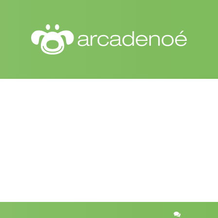
r
quisa avançada