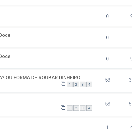
0
 Doce
0
1
 Doce
0
? OU FORMA DE ROUBAR DINHEIRO
53
3
1
2
3
4
53
6
1
2
3
4
1