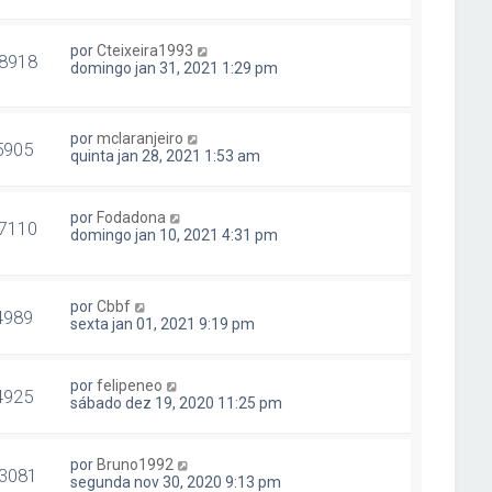
por
Cteixeira1993
8918
domingo jan 31, 2021 1:29 pm
por
mclaranjeiro
5905
quinta jan 28, 2021 1:53 am
por
Fodadona
7110
domingo jan 10, 2021 4:31 pm
por
Cbbf
4989
sexta jan 01, 2021 9:19 pm
por
felipeneo
4925
sábado dez 19, 2020 11:25 pm
por
Bruno1992
3081
segunda nov 30, 2020 9:13 pm