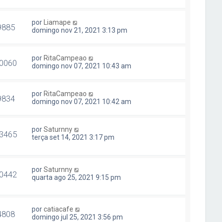
por
Liamape
9885
domingo nov 21, 2021 3:13 pm
por
RitaCampeao
0060
domingo nov 07, 2021 10:43 am
por
RitaCampeao
9834
domingo nov 07, 2021 10:42 am
por
Saturnny
3465
terça set 14, 2021 3:17 pm
por
Saturnny
0442
quarta ago 25, 2021 9:15 pm
por
catiacafe
4808
domingo jul 25, 2021 3:56 pm