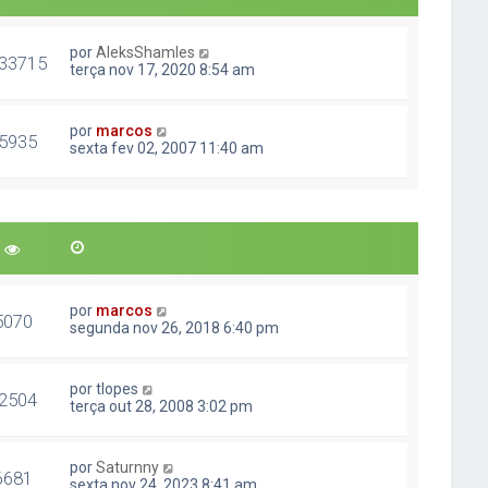
por
AleksShamles
33715
terça nov 17, 2020 8:54 am
por
marcos
5935
sexta fev 02, 2007 11:40 am
por
marcos
5070
segunda nov 26, 2018 6:40 pm
por
tlopes
2504
terça out 28, 2008 3:02 pm
por
Saturnny
6681
sexta nov 24, 2023 8:41 am