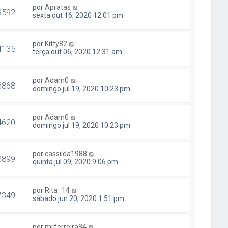
por
Apratas
9592
sexta out 16, 2020 12:01 pm
por
Kitty82
4135
terça out 06, 2020 12:31 am
por
Adam0
3868
domingo jul 19, 2020 10:23 pm
por
Adam0
4620
domingo jul 19, 2020 10:23 pm
por
cassilda1988
3899
quinta jul 09, 2020 9:06 pm
por
Rita_14
7349
sábado jun 20, 2020 1:51 pm
por
mrferreira84