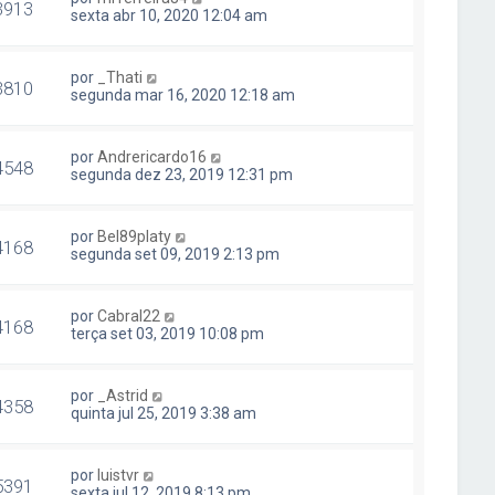
3913
sexta abr 10, 2020 12:04 am
por
_Thati
3810
segunda mar 16, 2020 12:18 am
por
Andrericardo16
4548
segunda dez 23, 2019 12:31 pm
por
Bel89platy
4168
segunda set 09, 2019 2:13 pm
por
Cabral22
4168
terça set 03, 2019 10:08 pm
por
_Astrid
4358
quinta jul 25, 2019 3:38 am
por
luistvr
5391
sexta jul 12, 2019 8:13 pm