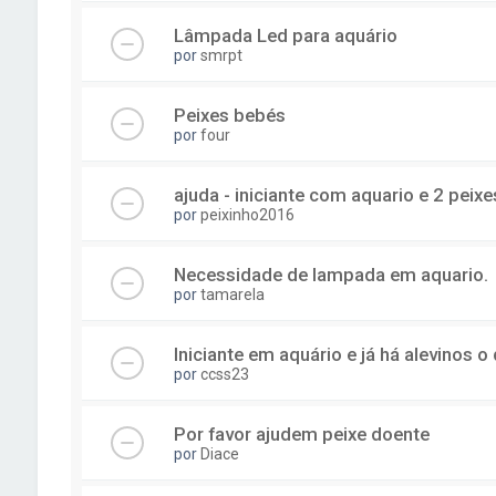
Lâmpada Led para aquário
por
smrpt
Peixes bebés
por
four
ajuda - iniciante com aquario e 2 peixe
por
peixinho2016
Necessidade de lampada em aquario.
por
tamarela
Iniciante em aquário e já há alevinos o
por
ccss23
Por favor ajudem peixe doente
por
Diace