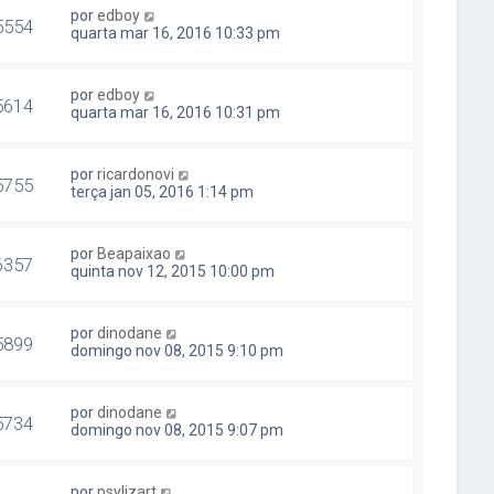
por
edboy
5554
quarta mar 16, 2016 10:33 pm
por
edboy
5614
quarta mar 16, 2016 10:31 pm
por
ricardonovi
5755
terça jan 05, 2016 1:14 pm
por
Beapaixao
6357
quinta nov 12, 2015 10:00 pm
por
dinodane
5899
domingo nov 08, 2015 9:10 pm
por
dinodane
5734
domingo nov 08, 2015 9:07 pm
por
psylizart