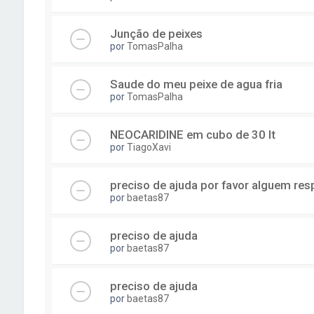
Junção de peixes
por
TomasPalha
Saude do meu peixe de agua fria
por
TomasPalha
NEOCARIDINE em cubo de 30 lt
por
TiagoXavi
preciso de ajuda por favor alguem re
por
baetas87
preciso de ajuda
por
baetas87
preciso de ajuda
por
baetas87