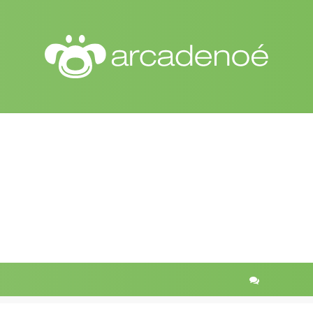
r
quisa avançada