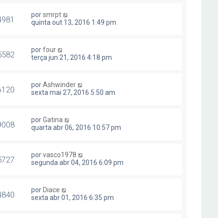
por
smrpt
4981
quinta out 13, 2016 1:49 pm
por
four
5582
terça jun 21, 2016 4:18 pm
por
Ashwinder
6120
sexta mai 27, 2016 5:50 am
por
Gatina
9008
quarta abr 06, 2016 10:57 pm
por
vasco1978
5727
segunda abr 04, 2016 6:09 pm
por
Diace
4840
sexta abr 01, 2016 6:35 pm