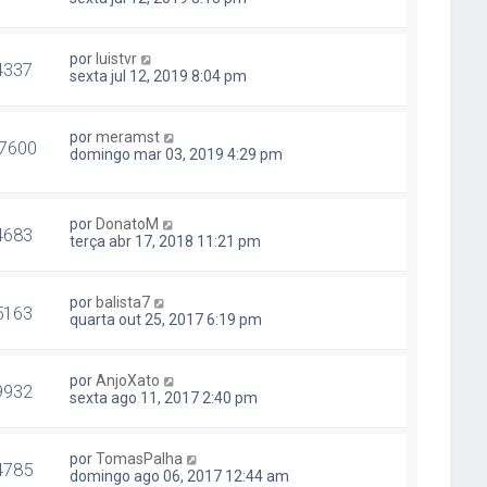
por
luistvr
4337
sexta jul 12, 2019 8:04 pm
por
meramst
7600
domingo mar 03, 2019 4:29 pm
por
DonatoM
4683
terça abr 17, 2018 11:21 pm
por
balista7
5163
quarta out 25, 2017 6:19 pm
por
AnjoXato
9932
sexta ago 11, 2017 2:40 pm
por
TomasPalha
4785
domingo ago 06, 2017 12:44 am