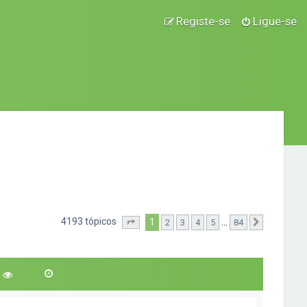
Registe-se
Ligue-se
4193 tópicos
1
...
2
3
4
5
84
Página
1
de
84
Próximo