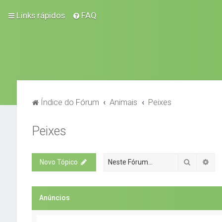
Links rápidos
FAQ
Índice do Fórum
Animais
Peixes
Peixes
Pesquisa
Pes
Novo Tópico
Anúncios