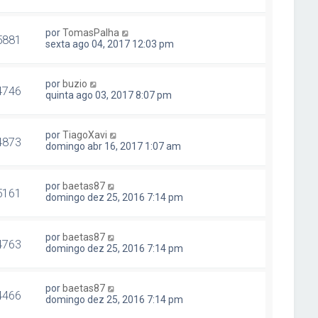
por
TomasPalha
5881
sexta ago 04, 2017 12:03 pm
por
buzio
4746
quinta ago 03, 2017 8:07 pm
por
TiagoXavi
4873
domingo abr 16, 2017 1:07 am
por
baetas87
5161
domingo dez 25, 2016 7:14 pm
por
baetas87
4763
domingo dez 25, 2016 7:14 pm
por
baetas87
4466
domingo dez 25, 2016 7:14 pm