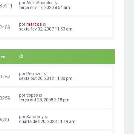
por
AleksShamles
35911
terça nov 17, 2020 8:54 am
por
marcos
2489
sexta fev 02, 2007 11:53 am
por
Peixazul
9782
sexta out 26, 2012 11:00 pm
por
tlopes
3259
terça out 28, 2008 3:18 pm
por
Saturnny
9590
quarta dez 20, 2023 11:19 am