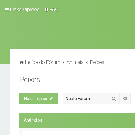
Links rápidos
FAQ
Índice do Fórum
Animais
Peixes
Peixes
Pesquisa
Pes
Novo Tópico
Anúncios