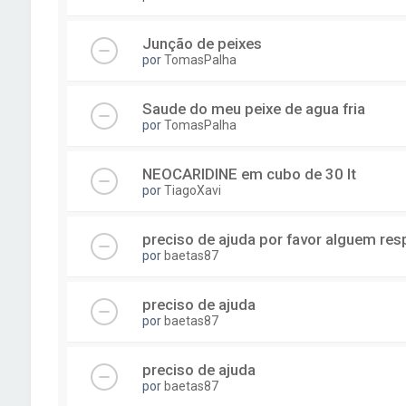
Junção de peixes
por
TomasPalha
Saude do meu peixe de agua fria
por
TomasPalha
NEOCARIDINE em cubo de 30 lt
por
TiagoXavi
preciso de ajuda por favor alguem re
por
baetas87
preciso de ajuda
por
baetas87
preciso de ajuda
por
baetas87