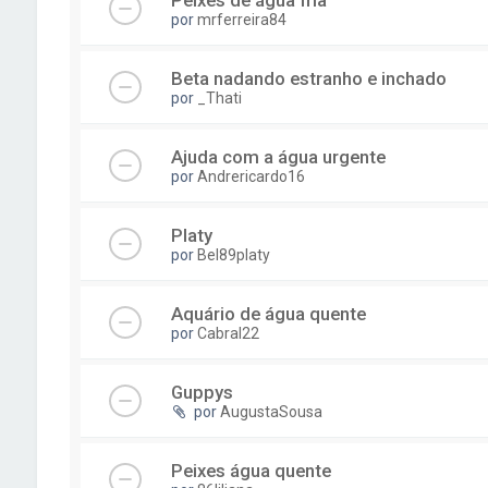
por
mrferreira84
Beta nadando estranho e inchado
por
_Thati
Ajuda com a água urgente
por
Andrericardo16
Platy
por
Bel89platy
Aquário de água quente
por
Cabral22
Guppys
por
AugustaSousa
Peixes água quente