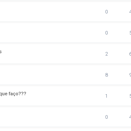
0
0
s
2
8
 que faço???
1
0