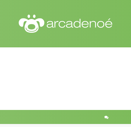
r
quisa avançada