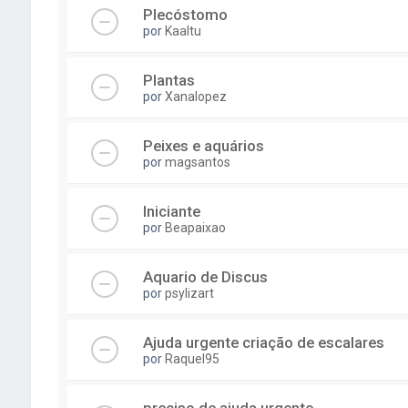
Plecóstomo
por
Kaaltu
Plantas
por
Xanalopez
Peixes e aquários
por
magsantos
Iniciante
por
Beapaixao
Aquario de Discus
por
psylizart
Ajuda urgente criação de escalares
por
Raquel95