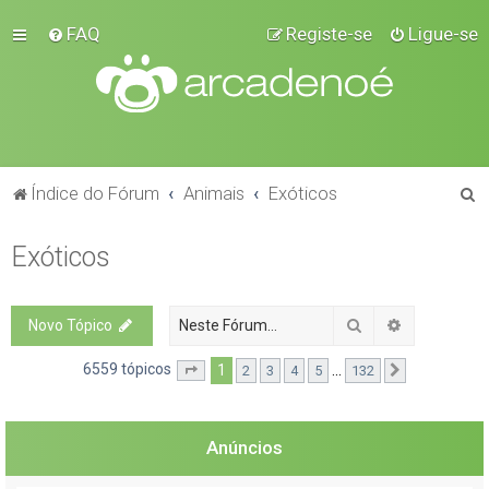
FAQ
Registe-se
Ligue-se
P
Índice do Fórum
Animais
Exóticos
e
Exóticos
s
q
u
Pesquisar
Pesquisa a
Novo Tópico
i
6559 tópicos
1
...
2
3
4
5
132
Página
1
de
132
Próximo
s
a
r
Anúncios