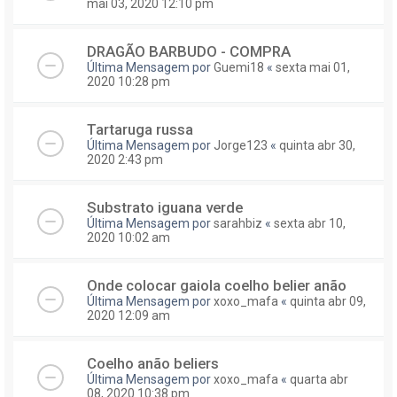
mai 03, 2020 12:10 pm
DRAGÃO BARBUDO - COMPRA
Última Mensagem por
Guemi18
«
sexta mai 01,
2020 10:28 pm
Tartaruga russa
Última Mensagem por
Jorge123
«
quinta abr 30,
2020 2:43 pm
Substrato iguana verde
Última Mensagem por
sarahbiz
«
sexta abr 10,
2020 10:02 am
Onde colocar gaiola coelho belier anão
Última Mensagem por
xoxo_mafa
«
quinta abr 09,
2020 12:09 am
Coelho anão beliers
Última Mensagem por
xoxo_mafa
«
quarta abr
08, 2020 10:38 pm