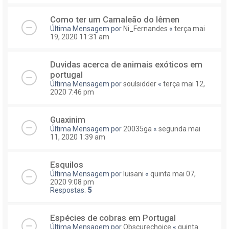
Como ter um Camaleão do Iêmen
Última Mensagem por
Ni_Fernandes
«
terça mai
19, 2020 11:31 am
Duvidas acerca de animais exóticos em
portugal
Última Mensagem por
soulsidder
«
terça mai 12,
2020 7:46 pm
Guaxinim
Última Mensagem por
20035ga
«
segunda mai
11, 2020 1:39 am
Esquilos
Última Mensagem por
luisani
«
quinta mai 07,
2020 9:08 pm
Respostas:
5
Espécies de cobras em Portugal
Última Mensagem por
Obscurechoice
«
quinta