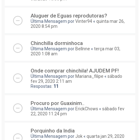
Aluguer de Eguas reprodutoras?
Última Mensagem por
Vinter94
«
quinta mar 26,
2020 8:54 pm
Chinchilla dorminhoca
Última Mensagem por
Bellnne
«
terça mar 03,
2020 1:08 am
Onde comprar chinchila! AJUDEM PF!
Última Mensagem por
Mariana_filipe
«
sábado
fev 29, 2020 2:11 am
Respostas:
11
Procuro por Guaxinim..
Última Mensagem por
ErickChows
«
sábado fev
22, 2020 11:24 pm
Porquinho da India
Última Mensagem por
Jok
«
quarta jan 29, 2020