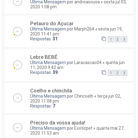
Última Mensagem por
andreasousa
«
sexta jul 03,
2020 1:08 pm
Petauro do Açucar
Última Mensagem por
Marph264
«
sexta jun 19,
2020 11:41 pm
Respostas:
31
1
2
3
Lebre BEBÉ
Última Mensagem por
Laracascao04
«
quinta jun
11, 2020 9:42 am
Respostas:
39
1
2
3
Coelho e chinchila
Última Mensagem por
Chincoelh
«
terça jun 02,
2020 11:08 pm
Respostas:
7
Preciso da vossa ajuda!
Última Mensagem por
Exoticpet
«
quarta mai 27,
2020 11:53 am