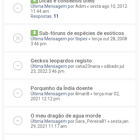
Dicas e conselhos úteis
Última Mensagem por
Adim
«
sexta ago 10, 2012
11:44 am
Respostas:
11
Sub-fóruns de espécies de exóticos
Última Mensagem por
tlopes
«
terça out 28, 2008
3:46 pm
Geckos leopardos registo
Última Mensagem por
catia23nana
«
sábado jul
23, 2022 3:46 pm
Porquinho da Índia doente
Última Mensagem por
8mari8
«
terça mar 02,
2021 12:12 pm
O meu dragão de agua morde
Última Mensagem por
Sara_Pereira81
«
sexta jan
29, 2021 11:17 am