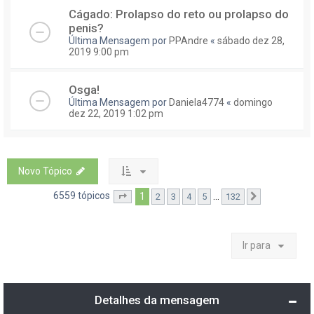
Cágado: Prolapso do reto ou prolapso do
penis?
Última Mensagem por
PPAndre
«
sábado dez 28,
2019 9:00 pm
Osga!
Última Mensagem por
Daniela4774
«
domingo
dez 22, 2019 1:02 pm
Novo Tópico
6559 tópicos
1
...
2
3
4
5
132
Página
1
de
132
Próximo
Ir para
Detalhes da mensagem