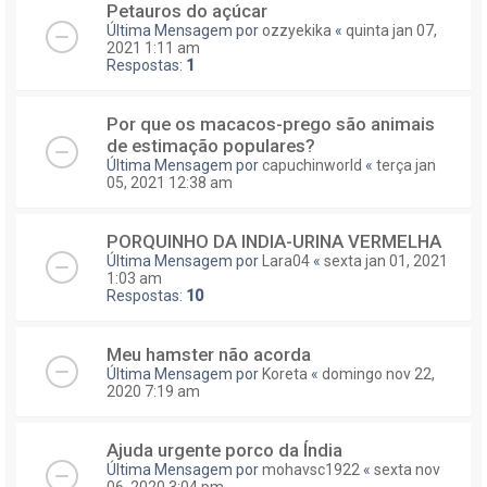
Petauros do açúcar
Última Mensagem por
ozzyekika
«
quinta jan 07,
2021 1:11 am
Respostas:
1
Por que os macacos-prego são animais
de estimação populares?
Última Mensagem por
capuchinworld
«
terça jan
05, 2021 12:38 am
PORQUINHO DA INDIA-URINA VERMELHA
Última Mensagem por
Lara04
«
sexta jan 01, 2021
1:03 am
Respostas:
10
Meu hamster não acorda
Última Mensagem por
Koreta
«
domingo nov 22,
2020 7:19 am
Ajuda urgente porco da Índia
Última Mensagem por
mohavsc1922
«
sexta nov
06, 2020 3:04 pm