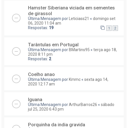
Hamster Siberiana viciada em sementes
de girassol
Última Mensagem por
Leticiass21
«
domingo set
06, 2020 11:04 am
Respostas:
19
1
2
Tarântulas em Portugal
Última Mensagem por
BMartins95
«
terça ago 18,
2020 8:11 pm
Respostas:
2
Coelho anao
Última Mensagem por
Kmmc
«
sexta ago 14,
2020 12:17 am
Iguana
Última Mensagem por
ArthurBarros26
«
sábado
jul 25, 2020 6:43 pm
Porquinha da india gravida