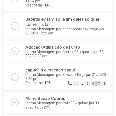
11:24 pm
Respostas:
14
Jabutis evitam sol e um deles só quer
comer fruta
Última Mensagem por
arianeaborges
«
terça jan
28, 2020 1:25 pm
Adoçao/Aquisição de Furão
Última Mensagem por
Chakall08
«
quarta jan 22,
2020 2:23 am
capuchin e macaco sagui
Última Mensagem por
Silva.is
«
terça jan 21, 2020
8:20 pm
Respostas:
106
...
1
5
6
7
8
Alimentacao Cobras
Última Mensagem por
Rafa88
«
quinta jan 09,
2020 12:37 pm