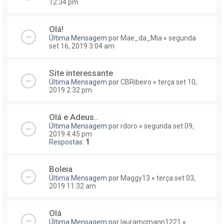
12:34 pm
Olá!
Última Mensagem por
Mae_da_Mia
«
segunda
set 16, 2019 3:04 am
Site interessante
Última Mensagem por
CBRibeiro
«
terça set 10,
2019 2:32 pm
Olá e Adeus..
Última Mensagem por
rdoro
«
segunda set 09,
2019 4:45 pm
Respostas:
1
Boleia
Última Mensagem por
Maggy13
«
terça set 03,
2019 11:32 am
Olá
Última Mensagem por
lauramcmann1221
«