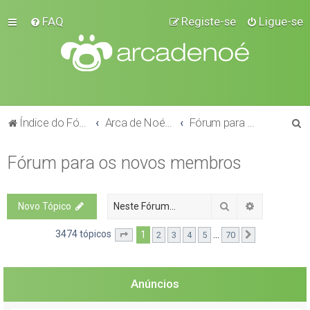
FAQ
Registe-se
Ligue-se
P
Índice do Fórum
Arca de Noé Vivapets
Fórum para os novos membros
e
Fórum para os novos membros
s
q
u
Pesquisar
Pesquisa a
Novo Tópico
i
3474 tópicos
1
...
2
3
4
5
70
Página
1
de
70
Próximo
s
a
r
Anúncios