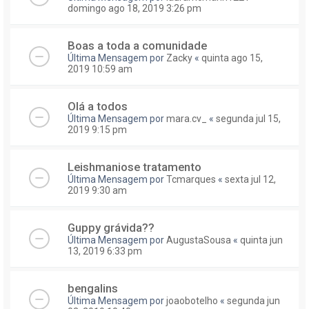
domingo ago 18, 2019 3:26 pm
Boas a toda a comunidade
Última Mensagem por
Zacky
«
quinta ago 15,
2019 10:59 am
Olá a todos
Última Mensagem por
mara.cv_
«
segunda jul 15,
2019 9:15 pm
Leishmaniose tratamento
Última Mensagem por
Tcmarques
«
sexta jul 12,
2019 9:30 am
Guppy grávida??
Última Mensagem por
AugustaSousa
«
quinta jun
13, 2019 6:33 pm
bengalins
Última Mensagem por
joaobotelho
«
segunda jun