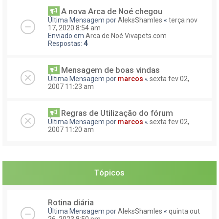
A nova Arca de Noé chegou
Última Mensagem por
AleksShamles
«
terça nov
17, 2020 8:54 am
Enviado em
Arca de Noé Vivapets.com
Respostas:
4
Mensagem de boas vindas
Última Mensagem por
marcos
«
sexta fev 02,
2007 11:23 am
Regras de Utilização do fórum
Última Mensagem por
marcos
«
sexta fev 02,
2007 11:20 am
Tópicos
Rotina diária
Última Mensagem por
AleksShamles
«
quinta out
26, 2023 8:50 pm