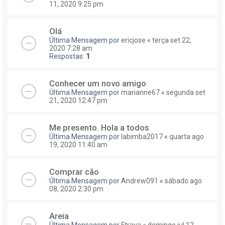
11, 2020 9:25 pm
Olá
Última Mensagem por
ericjose
«
terça set 22,
2020 7:28 am
Respostas:
1
Conhecer um novo amigo
Última Mensagem por
marianne67
«
segunda set
21, 2020 12:47 pm
Me presento. Hola a todos
Última Mensagem por
labimba2017
«
quarta ago
19, 2020 11:40 am
Comprar cão
Última Mensagem por
Andrew091
«
sábado ago
08, 2020 2:30 pm
Areia
Última Mensagem por
Ftrava
«
domingo jul 12,