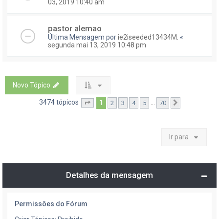
03, 2019 10:40 am
pastor alemao
Última Mensagem por
ie2iseeded13434M.
«
segunda mai 13, 2019 10:48 pm
Novo Tópico
3474 tópicos
1
...
2
3
4
5
70
Página
1
de
70
Próximo
Ir para
Detalhes da mensagem
Permissões do Fórum