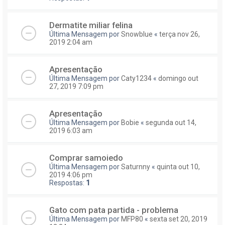
Dermatite miliar felina
Última Mensagem por
Snowblue
«
terça nov 26,
2019 2:04 am
Apresentação
Última Mensagem por
Caty1234
«
domingo out
27, 2019 7:09 pm
Apresentação
Última Mensagem por
Bobie
«
segunda out 14,
2019 6:03 am
Comprar samoiedo
Última Mensagem por
Saturnny
«
quinta out 10,
2019 4:06 pm
Respostas:
1
Gato com pata partida - problema
Última Mensagem por
MFP80
«
sexta set 20, 2019