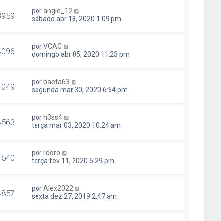
por
angie_12
3959
sábado abr 18, 2020 1:09 pm
por
VCAC
4096
domingo abr 05, 2020 11:23 pm
por
baeta63
4049
segunda mar 30, 2020 6:54 pm
por
n3ss4
4563
terça mar 03, 2020 10:24 am
por
rdoro
4540
terça fev 11, 2020 5:29 pm
por
Alex2022
4857
sexta dez 27, 2019 2:47 am