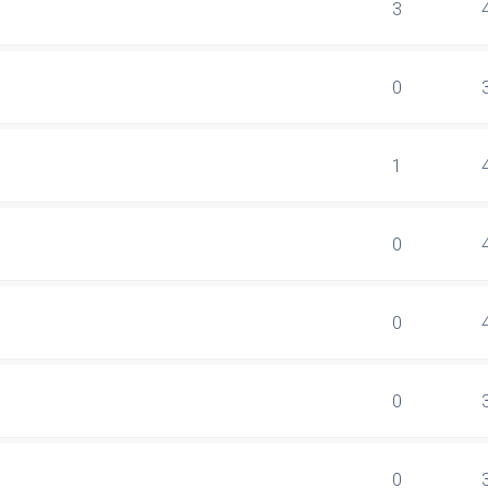
3
0
1
0
0
0
0