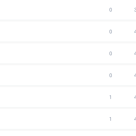
0
0
0
0
1
1