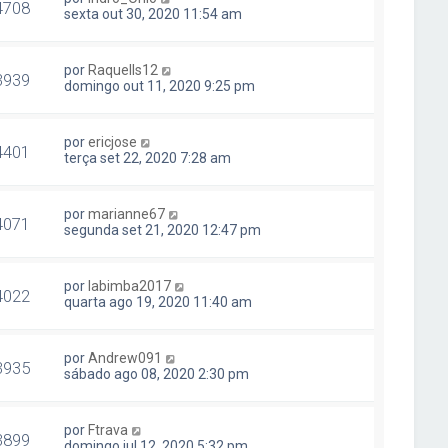
4708
sexta out 30, 2020 11:54 am
por
Raquells12
3939
domingo out 11, 2020 9:25 pm
por
ericjose
4401
terça set 22, 2020 7:28 am
por
marianne67
4071
segunda set 21, 2020 12:47 pm
por
labimba2017
4022
quarta ago 19, 2020 11:40 am
por
Andrew091
3935
sábado ago 08, 2020 2:30 pm
por
Ftrava
3899
domingo jul 12, 2020 5:32 pm