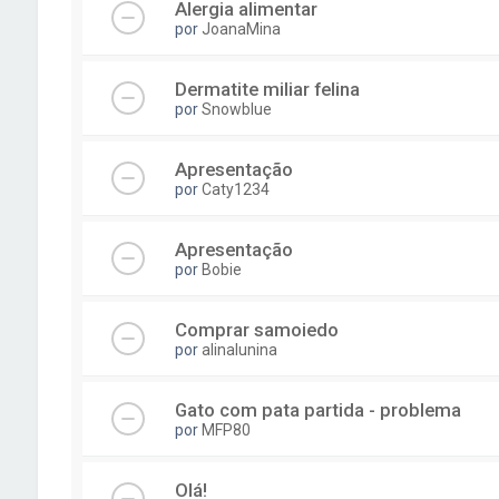
Alergia alimentar
por
JoanaMina
Dermatite miliar felina
por
Snowblue
Apresentação
por
Caty1234
Apresentação
por
Bobie
Comprar samoiedo
por
alinalunina
Gato com pata partida - problema
por
MFP80
Olá!