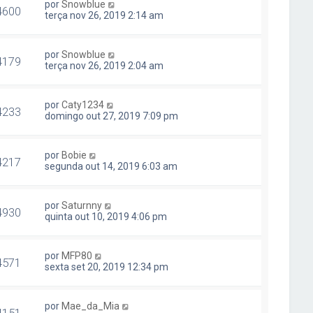
por
Snowblue
4600
terça nov 26, 2019 2:14 am
por
Snowblue
4179
terça nov 26, 2019 2:04 am
por
Caty1234
4233
domingo out 27, 2019 7:09 pm
por
Bobie
4217
segunda out 14, 2019 6:03 am
por
Saturnny
4930
quinta out 10, 2019 4:06 pm
por
MFP80
4571
sexta set 20, 2019 12:34 pm
por
Mae_da_Mia
4151