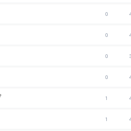
0
0
0
0
?
1
1