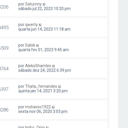
por
Saturnny
3206
sábado jul 22, 2023 10:20 pm
por
qwerty
4495
quarta jun 14, 2023 11:18 am
por
Salok
6509
quarta fev 01, 2023 9:45 am
por
AleksShamles
8764
sábado dez 24, 2022 6:39 pm
por
Thata_fernandes
6397
quinta jan 14, 2021 3:20 pm
por
mohavsc1922
4286
sexta nov 06, 2020 3:03 pm
por
Indro_Onio