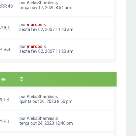
por
AleksShamles
33346
terça nov 17, 2020 8:54 am
por
marcos
7965
sexta fev 02, 2007 11:23 am
por
marcos
8584
sexta fev 02, 2007 11:20 am
por
AleksShamles
8053
quinta out 26, 2023 8:50 pm
por
AleksShamles
2280
terça out 24, 2023 12:46 pm