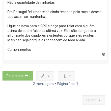
Não a quantidade de ninhadas.
Em Portugal felizmente há ainda respeito pela raça e desejo
que assim se mantenha.
Ligue de novo para o CPC e peça para falar com alguêm
acima de quem falou da ultima vez. Eles são obrigados a
informa-lo dos criadores existentes porque eles existem.
Mais não seja porque os conhecem de toda a vida.
Cumprimentos
T
o
p
o
Responder
2 mensagens • Página
1
de
1
Ir para