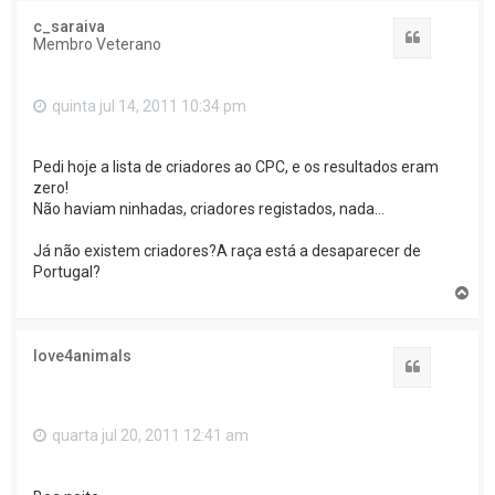
c_saraiva
Citar
Membro Veterano
quinta jul 14, 2011 10:34 pm
Pedi hoje a lista de criadores ao CPC, e os resultados eram
zero!
Não haviam ninhadas, criadores registados, nada...
Já não existem criadores?A raça está a desaparecer de
Portugal?
T
o
p
o
love4animals
Citar
quarta jul 20, 2011 12:41 am