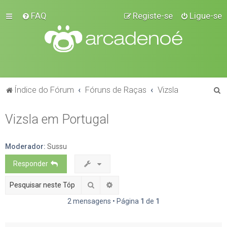
FAQ
Registe-se
Ligue-se
P
Índice do Fórum
Fóruns de Raças
Vizsla
e
Vizsla em Portugal
s
q
u
Moderador:
Sussu
i
Responder
s
Pesquisar
Pesquisa avançada
a
2 mensagens • Página
1
de
1
r