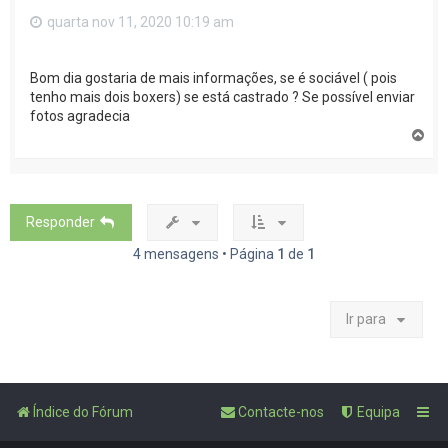
quarta nov 11, 2020 10:19 am
Bom dia gostaria de mais informações, se é sociável ( pois
tenho mais dois boxers) se está castrado ? Se possível enviar
fotos agradecia
T
o
p
o
Responder
4 mensagens • Página
1
de
1
Ir para
Índice do Fórum
Contacte-nos
Equipa