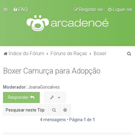
FAQ
Registe-se
Ligue-se
P
Índice do Fórum
Fóruns de Raças
Boxer
e
Boxer Camurça para Adopção
s
q
u
Moderador:
JoanaGoncalves
i
Responder
s
Pesquisar
Pesquisa avançada
a
4 mensagens • Página
1
de
1
r