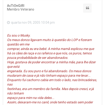
AcTiOnGiRl
Citar
Membro Veterano
quarta nov 09, 2005 10:04 pm
Eu sou o Musky.
Os meus donos ligavam muito à questão do LOP e fizeram
questão em me
comprar, ainda eu era bebé. A minha mamã explicou-me que
há os cães de raça e os rafeiros e que nós, os puros, temos
pouca probabilidade de ser abandonados.
Hoje, gostava de poder encontrar a minha mãe, para lhe dizer
que está
enganada. Eu sou puro e fui abandonado. Os meus donos
mudaram de casa e já não tinham espaço para me levar...
Enquanto fui cachorro cabia em todo o lado, nas brincadeiras,
nas
festinhas, era um membro da família. Mas depois cresci, e já
não tinham
espaço para mim na vida deles...
Assim, deixaram-me no canil, onde tenho estado sem poder