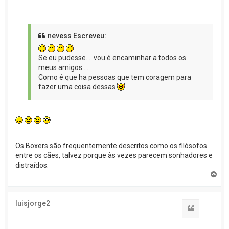
nevess Escreveu:
Se eu pudesse.....vou é encaminhar a todos os
meus amigos....
Como é que ha pessoas que tem coragem para
fazer uma coisa dessas
Os Boxers são frequentemente descritos como os filósofos
entre os cães, talvez porque às vezes parecem sonhadores e
distraídos.
T
o
p
o
luisjorge2
Citar