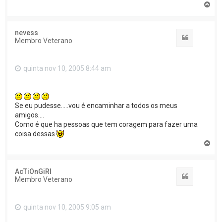
T
o
p
o
nevess
Citar
Membro Veterano
quinta nov 10, 2005 8:44 am
Se eu pudesse.....vou é encaminhar a todos os meus
amigos....
Como é que ha pessoas que tem coragem para fazer uma
coisa dessas
T
o
p
o
AcTiOnGiRl
Citar
Membro Veterano
quinta nov 10, 2005 9:05 am