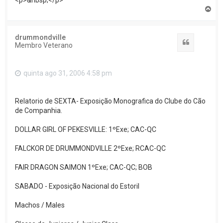
<p>&nbsp;</p>
T
o
p
o
drummondville
Citar
Membro Veterano
quinta ago 31, 2006 4:58 pm
Relatorio de SEXTA- Exposição Monografica do Clube do Cão
de Companhia.
DOLLAR GIRL OF PEKESVILLE: 1ºExe; CAC-QC
FALCKOR DE DRUMMONDVILLE 2ºExe; RCAC-QC
FAIR DRAGON SAIMON 1ºExe; CAC-QC; BOB
SABADO - Exposição Nacional do Estoril
Machos / Males