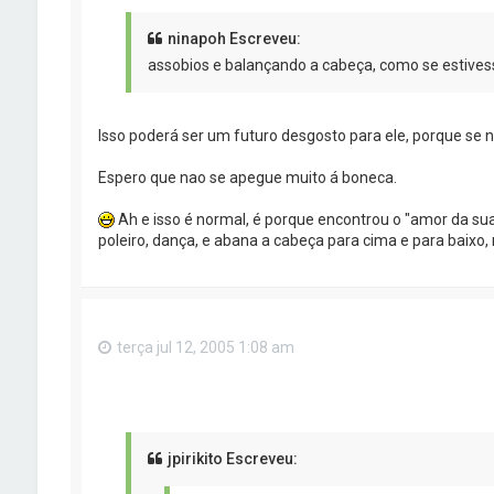
ninapoh Escreveu:
assobios e balançando a cabeça, como se estives
Isso poderá ser um futuro desgosto para ele, porque se 
Espero que nao se apegue muito á boneca.
Ah e isso é normal, é porque encontrou o "amor da sua
poleiro, dança, e abana a cabeça para cima e para baix
terça jul 12, 2005 1:08 am
jpirikito Escreveu: