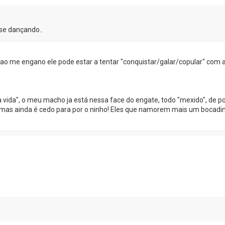
se dançando..
nao me engano ele pode estar a tentar "conquistar/galar/copular" com 
 vida", o meu macho ja está nessa face do engate, todo "mexido", de p
o, mas ainda é cedo para por o ninho! Eles que namorem mais um bocad