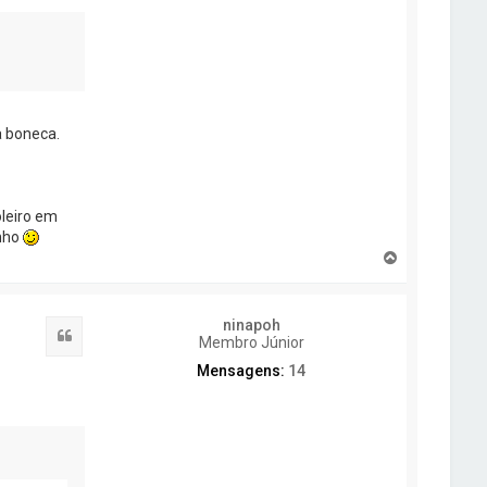
a boneca.
oleiro em
inho
T
o
p
o
ninapoh
Citar
Membro Júnior
Mensagens:
14