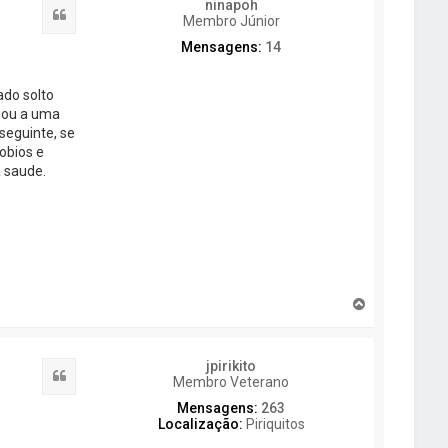
ninapoh
Citar
Membro Júnior
Mensagens:
14
ado solto
egou a uma
seguinte, se
obios e
a saude.
T
o
p
o
jpirikito
Citar
Membro Veterano
Mensagens:
263
Localização:
Piriquitos