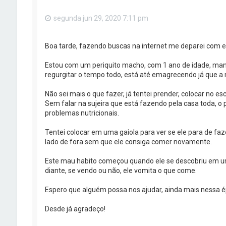
segunda jun 29, 2020 7:11 pm
Boa tarde, fazendo buscas na internet me deparei com es
Estou com um periquito macho, com 1 ano de idade, mans
regurgitar o tempo todo, está até emagrecendo já que a 
Não sei mais o que fazer, já tentei prender, colocar no 
Sem falar na sujeira que está fazendo pela casa toda, o 
problemas nutricionais.
Tentei colocar em uma gaiola para ver se ele para de faz
lado de fora sem que ele consiga comer novamente.
Este mau habito começou quando ele se descobriu em u
diante, se vendo ou não, ele vomita o que come.
Espero que alguém possa nos ajudar, ainda mais nessa é
Desde já agradeço!