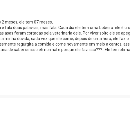
os 2 meses, ele tem 07 meses,
 e fala duas palavras, mas fala. Cada dia ele tem uma bobeira. ele é cri
 as asas foram cortadas pela veterinaria dele. Por viver solto ele se ap
 a minha duvida, cada vez que ele come, depois de uma hora, ele faz o 
lesmente regurgita a comida e come novamente em meio a cantos, ass
ia de saber se isso eh normal e porque ele faz isso???...Ele tem otim