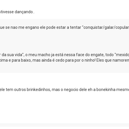
tivesse dançando..
que se nao me engano ele pode estar a tentar "conquistar/galar/copula
 da sua vida", o meu macho ja está nessa face do engate, todo "mexido
 cima e para baixo, mas ainda é cedo para por o ninho! Eles que namor
 ele tem outros brinkedinhos, mas o negocio dele eh a bonekinha mes