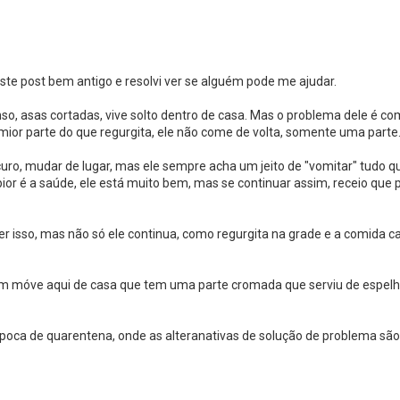
te post bem antigo e resolvi ver se alguém pode me ajudar.
o, asas cortadas, vive solto dentro de casa. Mas o problema dele é co
mior parte do que regurgita, ele não come de volta, somente uma parte
escuro, mudar de lugar, mas ele sempre acha um jeito de "vomitar" tudo 
pior é a saúde, ele está muito bem, mas se continuar assim, receio que 
er isso, mas não só ele continua, como regurgita na grade e a comida ca
m móve aqui de casa que tem uma parte cromada que serviu de espelh
poca de quarentena, onde as alteranativas de solução de problema são