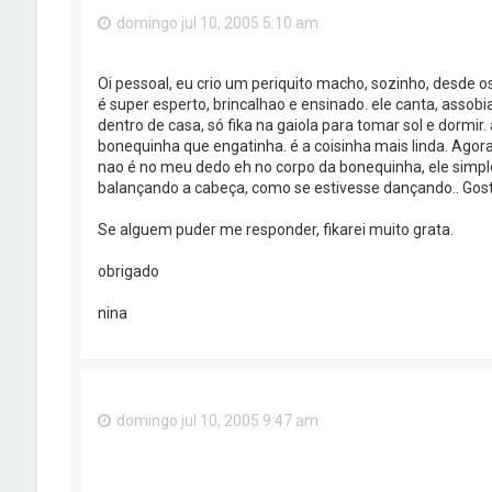
domingo jul 10, 2005 5:10 am
Oi pessoal, eu crio um periquito macho, sozinho, desde 
é super esperto, brincalhao e ensinado. ele canta, assobia
dentro de casa, só fika na gaiola para tomar sol e dormir.
bonequinha que engatinha. é a coisinha mais linda. Agora
nao é no meu dedo eh no corpo da bonequinha, ele simp
balançando a cabeça, como se estivesse dançando.. Gostar
Se alguem puder me responder, fikarei muito grata.
obrigado
nina
domingo jul 10, 2005 9:47 am