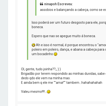
ninapoh Escreveu:
assobios e balançando a cabeça, como se es
Isso poderá ser um futuro desgosto para ele, por
boneca.
Espero que nao se apegue muito á boneca.
Ah e isso é normal, é porque encontrou o "amor
poleiro em poleiro, dança, e abana a cabeça para
um bocadinho
OI, gente, tudo joinha??,,:):)
Brigadão por terem respondido as minhas duvidas, sabe
dedo qdo ele vem na minha mao.
E ainda bem q ele me ""ama!"" tambem...hahahahahah
Valeu mesmo!!!!...