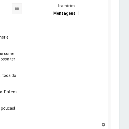
o
Iramirim
Citar
Mensagens:
1
mer e
.
que come.
possa ter
i toda do
o. Daí em
 poucas!
T