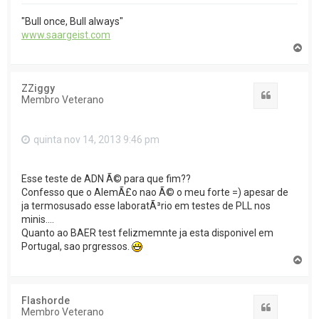
"Bull once, Bull always"
www.saargeist.com
T
o
p
o
ZZiggy
Citar
Membro Veterano
quinta nov 14, 2013 9:46 pm
Esse teste de ADN Ã© para que fim??
Confesso que o AlemÃ£o nao Ã© o meu forte =) apesar de
ja termosusado esse laboratÃ³rio em testes de PLL nos
minis....
Quanto ao BAER test felizmemnte ja esta disponivel em
Portugal, sao prgressos.
T
o
p
o
Flashorde
Citar
Membro Veterano