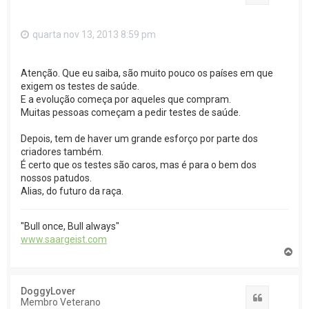
quarta nov 13, 2013 8:59 pm
Atenção. Que eu saiba, são muito pouco os países em que
exigem os testes de saúde.
E a evolução começa por aqueles que compram.
Muitas pessoas começam a pedir testes de saúde.
Depois, tem de haver um grande esforço por parte dos
criadores também.
É certo que os testes são caros, mas é para o bem dos
nossos patudos.
Alias, do futuro da raça.
"Bull once, Bull always"
www.saargeist.com
T
o
p
o
DoggyLover
Citar
Membro Veterano