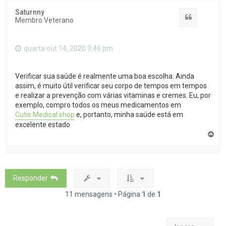
o
Saturnny
Citar
Membro Veterano
quarta out 14, 2020 3:46 pm
Verificar sua saúde é realmente uma boa escolha. Ainda
assim, é muito útil verificar seu corpo de tempos em tempos
e realizar a prevenção com várias vitaminas e cremes. Eu, por
exemplo, compro todos os meus medicamentos em
Cutis Medical shop
e, portanto, minha saúde está em
excelente estado
T
o
p
o
Responder
11 mensagens • Página
1
de
1