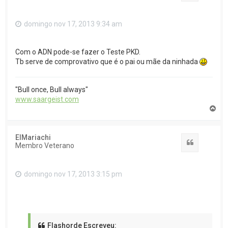
domingo nov 17, 2013 9:34 am
Com o ADN pode-se fazer o Teste PKD.
Tb serve de comprovativo que é o pai ou mãe da ninhada
"Bull once, Bull always"
www.saargeist.com
T
o
p
o
ElMariachi
Citar
Membro Veterano
domingo nov 17, 2013 3:15 pm
Flashorde Escreveu: