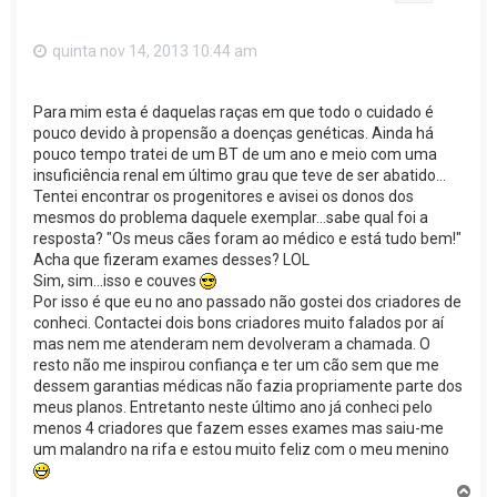
quinta nov 14, 2013 10:44 am
Para mim esta é daquelas raças em que todo o cuidado é
pouco devido à propensão a doenças genéticas. Ainda há
pouco tempo tratei de um BT de um ano e meio com uma
insuficiência renal em último grau que teve de ser abatido...
Tentei encontrar os progenitores e avisei os donos dos
mesmos do problema daquele exemplar...sabe qual foi a
resposta? "Os meus cães foram ao médico e está tudo bem!"
Acha que fizeram exames desses? LOL
Sim, sim...isso e couves
Por isso é que eu no ano passado não gostei dos criadores de
conheci. Contactei dois bons criadores muito falados por aí
mas nem me atenderam nem devolveram a chamada. O
resto não me inspirou confiança e ter um cão sem que me
dessem garantias médicas não fazia propriamente parte dos
meus planos. Entretanto neste último ano já conheci pelo
menos 4 criadores que fazem esses exames mas saiu-me
um malandro na rifa e estou muito feliz com o meu menino
T