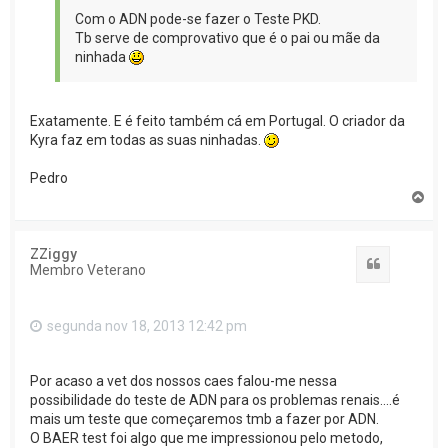
Com o ADN pode-se fazer o Teste PKD.
Tb serve de comprovativo que é o pai ou mãe da
ninhada
Exatamente. E é feito também cá em Portugal. O criador da
Kyra faz em todas as suas ninhadas.
Pedro
T
o
p
o
ZZiggy
Citar
Membro Veterano
segunda nov 18, 2013 12:42 pm
Por acaso a vet dos nossos caes falou-me nessa
possibilidade do teste de ADN para os problemas renais....é
mais um teste que começaremos tmb a fazer por ADN.
O BAER test foi algo que me impressionou pelo metodo,