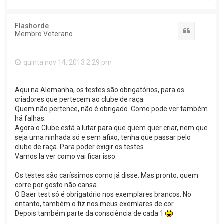
o
p
o
Flashorde
Citar
Membro Veterano
quinta nov 14, 2013 2:29 pm
Aqui na Alemanha, os testes são obrigatórios, para os
criadores que pertecem ao clube de raça.
Quem não pertence, não é obrigado. Como pode ver também
há falhas.
Agora o Clube está a lutar para que quem quer criar, nem que
seja uma ninhada só e sem afixo, tenha que passar pelo
clube de raça. Para poder exigir os testes.
Vamos la ver como vai ficar isso.
Os testes são caríssimos como já disse. Mas pronto, quem
corre por gosto não cansa.
O Baer test só é obrigatório nos exemplares brancos. No
entanto, também o fiz nos meus exemlares de cor.
Depois também parte da consciência de cada 1