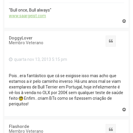
"Bull once, Bull always"
www.saargeist.com
T
o
p
o
DoggyLover
Citar
Membro Veterano
quarta nov 13, 2013 5:15 pm
Pois...era fantástico que cá se exigisse isso mas acho que
estamos a ir pelo caminho inverso. Há uns anos mal se viam
exemplares de Bull Terrier em Portugal, hoje infelizmente é
vê-los à venda no OLX por 200€ sem qualquer teste de saúde
feito
Enfim...criam BTs como se fizessem criação de
periquitos!
T
o
p
o
Flashorde
Citar
Membro Veterano