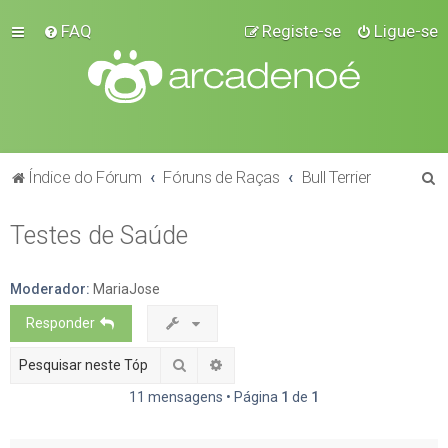
FAQ
Registe-se
Ligue-se
P
Índice do Fórum
Fóruns de Raças
Bull Terrier
e
Testes de Saúde
s
q
u
Moderador:
MariaJose
i
Responder
s
Pesquisar
Pesquisa avançada
a
11 mensagens • Página
1
de
1
r