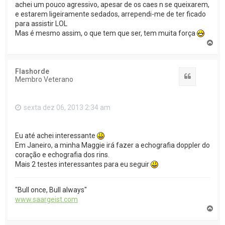
achei um pouco agressivo, apesar de os caes n se queixarem,
e estarem ligeiramente sedados, arrependi-me de ter ficado
para assistir LOL
Mas é mesmo assim, o que tem que ser, tem muita força
T
o
p
o
Flashorde
Citar
Membro Veterano
sexta dez 06, 2013 2:34 am
Eu até achei interessante
Em Janeiro, a minha Maggie irá fazer a echografia doppler do
coração e echografia dos rins.
Mais 2 testes interessantes para eu seguir
"Bull once, Bull always"
www.saargeist.com
T
o
p