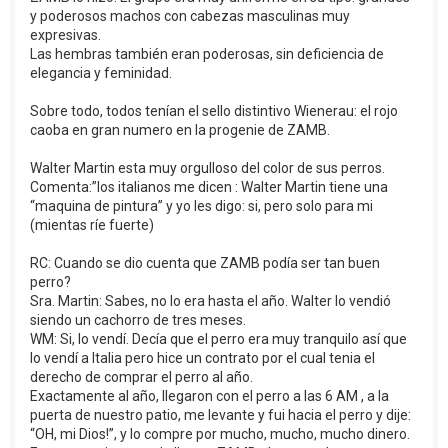
y poderosos machos con cabezas masculinas muy
expresivas.
Las hembras también eran poderosas, sin deficiencia de
elegancia y feminidad.
Sobre todo, todos tenían el sello distintivo Wienerau: el rojo
caoba en gran numero en la progenie de ZAMB.
Walter Martin esta muy orgulloso del color de sus perros.
Comenta:”los italianos me dicen : Walter Martin tiene una
“maquina de pintura” y yo les digo: si, pero solo para mi
(mientas ríe fuerte)
RC: Cuando se dio cuenta que ZAMB podía ser tan buen
perro?
Sra. Martin: Sabes, no lo era hasta el año. Walter lo vendió
siendo un cachorro de tres meses.
WM: Si, lo vendí. Decía que el perro era muy tranquilo así que
lo vendí a Italia pero hice un contrato por el cual tenia el
derecho de comprar el perro al año.
Exactamente al año, llegaron con el perro a las 6 AM , a la
puerta de nuestro patio, me levante y fui hacia el perro y dije:
“OH, mi Dios!”, y lo compre por mucho, mucho, mucho dinero.