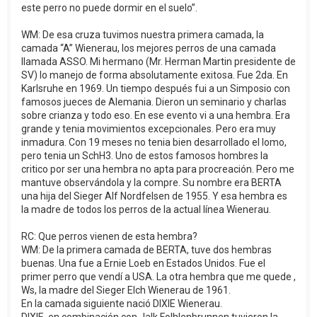
este perro no puede dormir en el suelo”.
WM: De esa cruza tuvimos nuestra primera camada, la
camada “A” Wienerau, los mejores perros de una camada
llamada ASSO. Mi hermano (Mr. Herman Martin presidente de
SV) lo manejo de forma absolutamente exitosa. Fue 2da. En
Karlsruhe en 1969. Un tiempo después fui a un Simposio con
famosos jueces de Alemania. Dieron un seminario y charlas
sobre crianza y todo eso. En ese evento vi a una hembra. Era
grande y tenia movimientos excepcionales. Pero era muy
inmadura. Con 19 meses no tenia bien desarrollado el lomo,
pero tenia un SchH3. Uno de estos famosos hombres la
critico por ser una hembra no apta para procreación. Pero me
mantuve observándola y la compre. Su nombre era BERTA
una hija del Sieger Alf Nordfelsen de 1955. Y esa hembra es
la madre de todos los perros de la actual línea Wienerau.
RC: Que perros vienen de esta hembra?
WM: De la primera camada de BERTA, tuve dos hembras
buenas. Una fue a Ernie Loeb en Estados Unidos. Fue el
primer perro que vendí a USA. La otra hembra que me quede ,
Ws, la madre del Sieger Elch Wienerau de 1961.
En la camada siguiente nació DIXIE Wienerau.