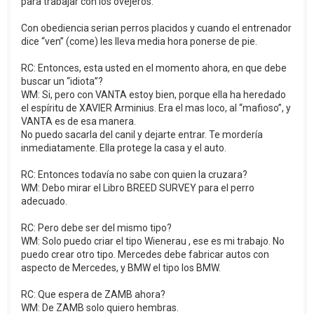
para trabajar con los ovejeros.
Con obediencia serian perros placidos y cuando el entrenador
dice “ven” (come) les lleva media hora ponerse de pie.
RC: Entonces, esta usted en el momento ahora, en que debe
buscar un “idiota”?
WM: Si, pero con VANTA estoy bien, porque ella ha heredado
el espíritu de XAVIER Arminius. Era el mas loco, al “mafioso”, y
VANTA es de esa manera.
No puedo sacarla del canil y dejarte entrar. Te mordería
inmediatamente. Ella protege la casa y el auto.
RC: Entonces todavía no sabe con quien la cruzara?
WM: Debo mirar el Libro BREED SURVEY para el perro
adecuado.
RC: Pero debe ser del mismo tipo?
WM: Solo puedo criar el tipo Wienerau , ese es mi trabajo. No
puedo crear otro tipo. Mercedes debe fabricar autos con
aspecto de Mercedes, y BMW el tipo los BMW.
RC: Que espera de ZAMB ahora?
WM: De ZAMB solo quiero hembras.