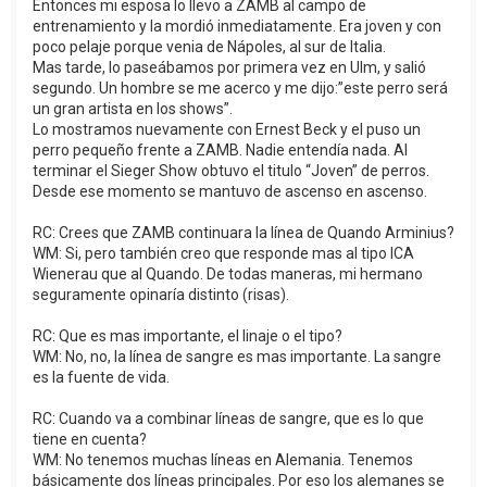
Entonces mi esposa lo llevo a ZAMB al campo de
entrenamiento y la mordió inmediatamente. Era joven y con
poco pelaje porque venia de Nápoles, al sur de Italia.
Mas tarde, lo paseábamos por primera vez en Ulm, y salió
segundo. Un hombre se me acerco y me dijo:”este perro será
un gran artista en los shows”.
Lo mostramos nuevamente con Ernest Beck y el puso un
perro pequeño frente a ZAMB. Nadie entendía nada. Al
terminar el Sieger Show obtuvo el titulo “Joven” de perros.
Desde ese momento se mantuvo de ascenso en ascenso.
RC: Crees que ZAMB continuara la línea de Quando Arminius?
WM: Si, pero también creo que responde mas al tipo ICA
Wienerau que al Quando. De todas maneras, mi hermano
seguramente opinaría distinto (risas).
RC: Que es mas importante, el linaje o el tipo?
WM: No, no, la línea de sangre es mas importante. La sangre
es la fuente de vida.
RC: Cuando va a combinar líneas de sangre, que es lo que
tiene en cuenta?
WM: No tenemos muchas líneas en Alemania. Tenemos
básicamente dos líneas principales. Por eso los alemanes se