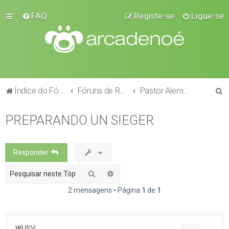
FAQ
Registe-se
Ligue-se
P
Índice do Fórum
Fóruns de Raças
Pastor Alemão
e
PREPARANDO UN SIEGER
s
q
u
Responder
i
Pesquisar
Pesquisa avançada
s
a
2 mensagens • Página
1
de
1
r
WUSV