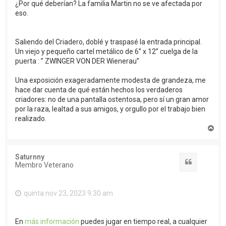
¿Por qué deberían? La familia Martin no se ve afectada por
eso.
Saliendo del Criadero, doblé y traspasé la entrada principal.
Un viejo y pequeño cartel metálico de 6” x 12” cuelga de la
puerta : ” ZWINGER VON DER Wienerau”
Una exposición exageradamente modesta de grandeza, me
hace dar cuenta de qué están hechos los verdaderos
criadores: no de una pantalla ostentosa, pero sí un gran amor
por la raza, lealtad a sus amigos, y orgullo por el trabajo bien
realizado.
T
o
p
o
Saturnny
Citar
Membro Veterano
quinta nov 23, 2023 9:30 am
En
más información
puedes jugar en tiempo real, a cualquier