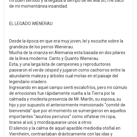
mi buen sentido y la llegada a tiempo de Mr.Martin, me saco
de mi momentánea insanidad.
EL LEGADO WIENERAU
Desde la época en que era muy joven, leí y escuche sobre la
grandeza de los perros Wienerau.
Mucha de la crianza en Alemania esta basada en dos pilares
de la línea moderna: Canto y Quanto Wienerau.
Esta, y una larga lista de campeones y reproductores
pasearon el verde césped y jugaron como cachorros entre la
abundante maleza y árboles cual motas en el paisaje del
legendario criadero.
Ingresando en aquel campo sentí escalofríos, pero mi cúmulo
de emociones fue rápidamente vuelta a la Tierra por la
calmada y modesta presencia de Mr. Martín, su esposa, su
hijo y por supuesto el anteriormente mencionado “comité de
bienvenida” que por el momento se sumergieron en aquellos
importantes “asuntos perrunos” como olfatear mi ropa,
tirarse al sol, y mordisquearse unos a otros.
El silencio y la calma de aquel apacible mediodía otoñal en
Viernheim, contrastaban drásticamente con las idas y