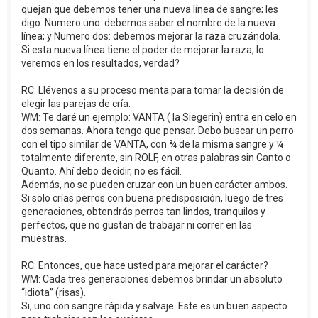
quejan que debemos tener una nueva línea de sangre; les
digo: Numero uno: debemos saber el nombre de la nueva
línea; y Numero dos: debemos mejorar la raza cruzándola.
Si esta nueva línea tiene el poder de mejorar la raza, lo
veremos en los resultados, verdad?
RC: Llévenos a su proceso menta para tomar la decisión de
elegir las parejas de cría.
WM: Te daré un ejemplo: VANTA ( la Siegerin) entra en celo en
dos semanas. Ahora tengo que pensar. Debo buscar un perro
con el tipo similar de VANTA, con ¾ de la misma sangre y ¼
totalmente diferente, sin ROLF, en otras palabras sin Canto o
Quanto. Ahí debo decidir, no es fácil.
Además, no se pueden cruzar con un buen carácter ambos.
Si solo crías perros con buena predisposición, luego de tres
generaciones, obtendrás perros tan lindos, tranquilos y
perfectos, que no gustan de trabajar ni correr en las
muestras.
RC: Entonces, que hace usted para mejorar el carácter?
WM: Cada tres generaciones debemos brindar un absoluto
“idiota” (risas).
Si, uno con sangre rápida y salvaje. Este es un buen aspecto