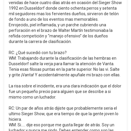
venidas de hace cuatro días atrás en ocasión del Sieger Show
1992 en Dusseldorf donde ciento ochenta perros y setenta
mil seguidores mas los fervientes dueños, sirvieron de telón
de fondo a uno de los eventos mas memorables.
Enrojecido, piel inflamada, y un parche cubriendo una
perforación en el brazo de Walter Martín testimoniaba la
reñida competición y “manejo ofensivo” de los dueños
durante la carrera de clasificación.
RC: ¿Qué sucedió con tu brazo?
WM: Trabajando durante la clasificación de las hembras en
Dusseldorf salte la verja para llamar la atención de Vanta.
Tenia esas filosas puntas en la parte superior. No las vi. Salte
y grite ¡Vanta! Y accidentalmente apuñale mi brazo con ellas.
La risa sobre el incidente, era una clara indicación que el dolor
fue un pequeño precio para alguien que se describe a si
mismo como un luchador.
RC: Un par de años atrás dijiste que probablemente seria el
ultimo Sieger Show, que era tiempo de que la gente joven lo
hiciera.
WM: Si..... dije eso porque me gusta llegar de atrás. Soy un
luchador y nunca me rindo. Debes entender como son las