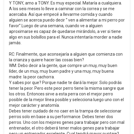
Y TONY, amo a TONY. Es muy especial. Mataría a cualquiera.
A los seis meses lo lleve a caminar con la correa y se me
acercaba. Así que empecé a llevarme comida y cuando
alguien se acerca puedo decir “ ven a alimentar a mi perro por
favor”.Luego de una semana, cuando ve a alguien
aproximarse es capaz de quedarse mirándolo, a ver si tiene
algo en sus bolsillos para el. Nunca intentaría morder a nadie
jamás.
RC: Finalmente, que aconsejaría a alguien que comienza con
la crianza y quiere hacer las cosas bien?
WM: Debo decir a la gente, que compre un muy, muy buen
líder, de un muy, muy buen padre y una muy, muy buena
madre: la peor cachorra.
Y sabes por que? Porque nadie te dará la mejor. Solo podrás
tener la peor. Pero este peor perro tiene la misma sangre que
los otros. Entonces sirve a esta perra con el mejor perro
posible de la mejor línea posible y selecciona luego uno con el
mejor carácter y anatomía.
Debes tener cuidado de no caer en la trampa de seleccionar
perros solo en base a su performance. Debes tener dos
perros. Uno con los mejores genes para trabajar pero con mal
entrenador, el otro deberá tener malos genes para trabajar
pero un entrenador excelente. Cual tendrá mayor puntaje?