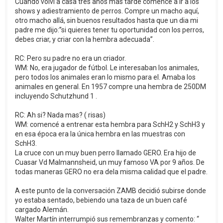
Cuando volví a casa tres años mas tarde comencé a ir a los
shows y adiestramiento de perros. Compre un macho aquí,
otro macho allá, sin buenos resultados hasta que un dia mi
padre me dijo:”si quieres tener tu oportunidad con los perros,
debes criar, y criar con la hembra adecuada”.
RC: Pero su padre no era un criador.
WM: No, era jugador de fútbol. Le interesaban los animales,
pero todos los animales eran lo mismo para el. Amaba los
animales en general. En 1957 compre una hembra de 250DM
incluyendo Schutzhund 1 .
RC: Ah si? Nada mas? ( risas)
WM: comencé a entrenar esta hembra para SchH2 y SchH3 y
en esa época era la única hembra en las muestras con
SchH3.
La cruce con un muy buen perro llamado GERO. Era hijo de
Cuasar Vd Malmannsheid, un muy famoso VA por 9 años. De
todas maneras GERO no era dela misma calidad que el padre.
A este punto de la conversación ZAMB decidió subirse donde
yo estaba sentado, bebiendo una taza de un buen café
cargado Alemán.
Walter Martín interrumpió sus remembranzas y comento: “