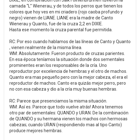
DIXIE, en combinación con Jalk Folhlenbrunnen tuvieron la
camada “L” Wienerau, y de todos los perros que tienen los
colores que hoy ves en mi criadero (rojo caoba profundo y
negro) vienen de LIANE. LIANE era la madre de Canto
Wienerau y Quanto, fue de la cruza 2,2 en DIXIE.
Hasta ese momento la cruza parental fue permitida.
RC: Por eso cuando hablamos de las líneas de Canto y Quanto
, vienen realmente de la misma línea.
WM: Absolutamente. Fueron producto de cruzas parientes.
En esa época teníamos la situación donde dos sementales
prominentes eran los responsables de la cría. Uno
reproductor por excelencia de hembras y el otro de machos.
Quanto era mas pequeño pero con la mejor cabeza, el era el
reproductor de machos. Canto era quizás mejor perro, pero
no con esa cabeza y dio a la cría muy buenas hembras.
RC: Parece que presenciamos la misma situación.
WM: Así es. Parece que todo vuelve atrás! Ahora tenemos
otro par de sementales: QUANDO y URAN. De la combinación
de QUANDO y su hermana vienen los machos con hermosas
cabezas; cuando URAN (respondiendo mas al tipo Canto)
produce mejores hembras.