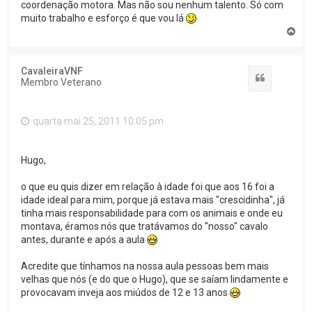
coordenação motora. Mas não sou nenhum talento. Só com
muito trabalho e esforço é que vou lá
T
o
p
o
CavaleiraVNF
Citar
Membro Veterano
quarta mai 25, 2011 10:05 pm
Hugo,
o que eu quis dizer em relação à idade foi que aos 16 foi a
idade ideal para mim, porque já estava mais "crescidinha", já
tinha mais responsabilidade para com os animais e onde eu
montava, éramos nós que tratávamos do "nosso" cavalo
antes, durante e após a aula
Acredite que tínhamos na nossa aula pessoas bem mais
velhas que nós (e do que o Hugo), que se saíam lindamente e
provocavam inveja aos miúdos de 12 e 13 anos