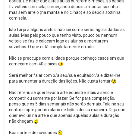
dorida. De notar que estas aulas duraram 6 meses, só depois
fiz volteio com sela, começando depois a montar sozinha
mas sem arreio (na manta e no cilhão) e só depois sozinha
com sela.
Isto foi já à alguns anitos, não sei como serão agora dadas as
aulas. Mas pelo pouco que tenho visto, pouco ou nenhum
volteio se faz e colocam logo os alunos a montarem
sozinhos. O que está completamente errado.
Não se preocupe com a idade porque conheço casos em que
começam com 40 e picos
Será melhor falar com o/a seu/sua equitador/a e dizer-lhe
para aumentar a duração das lições. Não custa tentar
Não referiu se quer levar a arte equestre mais a sério e
competir ou somente por lazer. Se for para competição,
penso que os 5 dias semanais não serão demais. Fale no seu
centro e opte por um plano de lições dessa maneira. Diga que
quer evoluir na arte e que apenas aquelas aulas e duração
não chegam
Boa sorte e dê novidades