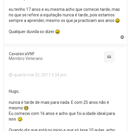
eu tenho 17 anos e eu mesma acho que comecei tarde, mas
no que se refere a equitação nunca é tarde, pois estamos
sempre a aprender, mesmo os que ja practicam aos anos
Qualquer duvida so dizer
T
o
p
o
CavaleiraVNF
Citar
Membro Veterano
quarta mai 25, 2011 9:24 pm
Hugo,
nunca é tarde de mais para nada. E com 25 anos não é
mesmo
Eu comecei com 16 anos e acho que foi a idade ideal para
isso.
Quando diz que está no inicio e que só teve 10 aulas, acho