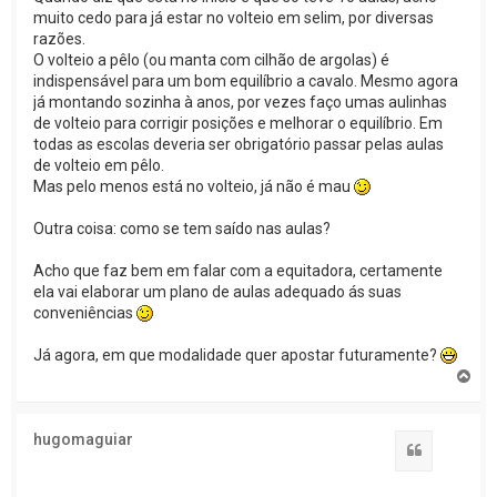
muito cedo para já estar no volteio em selim, por diversas
razões.
O volteio a pêlo (ou manta com cilhão de argolas) é
indispensável para um bom equilíbrio a cavalo. Mesmo agora
já montando sozinha à anos, por vezes faço umas aulinhas
de volteio para corrigir posições e melhorar o equilíbrio. Em
todas as escolas deveria ser obrigatório passar pelas aulas
de volteio em pêlo.
Mas pelo menos está no volteio, já não é mau
Outra coisa: como se tem saído nas aulas?
Acho que faz bem em falar com a equitadora, certamente
ela vai elaborar um plano de aulas adequado ás suas
conveniências
Já agora, em que modalidade quer apostar futuramente?
T
o
p
o
hugomaguiar
Citar