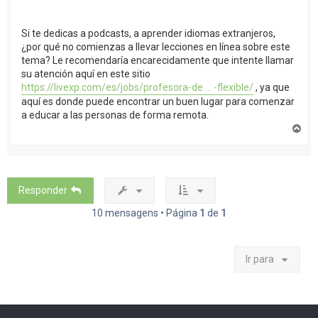
Si te dedicas a podcasts, a aprender idiomas extranjeros,
¿por qué no comienzas a llevar lecciones en línea sobre este
tema? Le recomendaría encarecidamente que intente llamar
su atención aquí en este sitio
https://livexp.com/es/jobs/profesora-de ... -flexible/
, ya que
aquí es donde puede encontrar un buen lugar para comenzar
a educar a las personas de forma remota.
T
o
p
o
Responder
10 mensagens • Página
1
de
1
Ir para