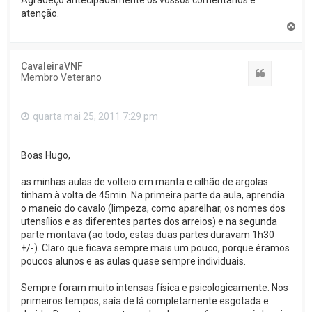
Agradeço antecipadamente os vossos comentários e
atenção.
T
o
p
o
CavaleiraVNF
Citar
Membro Veterano
quarta mai 25, 2011 7:29 pm
Boas Hugo,
as minhas aulas de volteio em manta e cilhão de argolas
tinham à volta de 45min. Na primeira parte da aula, aprendia
o maneio do cavalo (limpeza, como aparelhar, os nomes dos
utensílios e as diferentes partes dos arreios) e na segunda
parte montava (ao todo, estas duas partes duravam 1h30
+/-). Claro que ficava sempre mais um pouco, porque éramos
poucos alunos e as aulas quase sempre individuais.
Sempre foram muito intensas física e psicologicamente. Nos
primeiros tempos, saía de lá completamente esgotada e