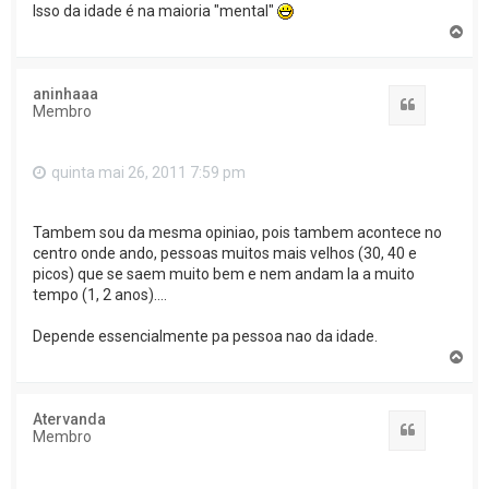
Isso da idade é na maioria "mental"
T
o
p
o
aninhaaa
Citar
Membro
quinta mai 26, 2011 7:59 pm
Tambem sou da mesma opiniao, pois tambem acontece no
centro onde ando, pessoas muitos mais velhos (30, 40 e
picos) que se saem muito bem e nem andam la a muito
tempo (1, 2 anos)....
Depende essencialmente pa pessoa nao da idade.
T
o
p
o
Atervanda
Citar
Membro