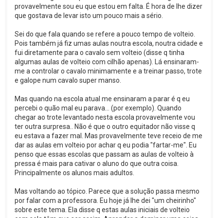
provavelmente sou eu que estou em falta. É hora de lhe dizer
que gostava de levar isto um pouco mais a sério.
Sei do que fala quando se refere a pouco tempo de volteio.
Pois também já fiz umas aulas noutra escola, noutra cidade e
fui diretamente para o cavalo sem volteio (disse q tinha
algumas aulas de volteio com cilhão apenas). Lá ensinaram-
me a controlar o cavalo minimamente e a treinar passo, trote
e galope num cavalo super manso.
Mas quando na escola atual me ensinaram a parar é q eu
percebi o quão mal eu parava... (por exemplo). Quando
chegar ao trote levantado nesta escola provavelmente vou
ter outra surpresa.. Não é que o outro equitador não visse q
eu estava a fazer mal. Mas provavelmente teve receio de me
dar as aulas em volteio por achar q eu podia "fartar-me". Eu
penso que essas escolas que passam as aulas de volteio à
pressa é mais para cativar o aluno do que outra coisa.
Principalmente os alunos mais adultos.
Mas voltando ao tópico. Parece que a solução passa mesmo
por falar com a professora. Eu hoje já lhe dei "um cheirinho"
sobre este tema. Ela disse q estas aulas iniciais de volteio