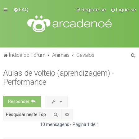
FAQ
Registe-se
Ligue-se
P
Índice do Fórum
Animais
Cavalos
e
Aulas de volteio (aprendizagem) -
s
Performance
q
u
i
Responder
s
Pesquisar
Pesquisa avançada
a
r
10 mensagens • Página
1
de
1