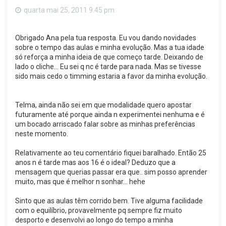
quarta mai 25, 2011 9:45 pm
Obrigado Ana pela tua resposta. Eu vou dando novidades
sobre o tempo das aulas e minha evolução. Mas a tua idade
só reforça a minha ideia de que começo tarde. Deixando de
lado o cliche... Eu sei q nc é tarde para nada. Mas se tivesse
sido mais cedo o timming estaria a favor da minha evolução.
Telma, ainda não sei em que modalidade quero apostar
futuramente até porque ainda n experimentei nenhuma e é
um bocado arriscado falar sobre as minhas preferências
neste momento.
Relativamente ao teu comentário fiquei baralhado. Então 25
anos n é tarde mas aos 16 é o ideal? Deduzo que a
mensagem que querias passar era que.. sim posso aprender
muito, mas que é melhor n sonhar... hehe
Sinto que as aulas têm corrido bem. Tive alguma facilidade
com o equilíbrio, provavelmente pq sempre fiz muito
desporto e desenvolvi ao longo do tempo a minha