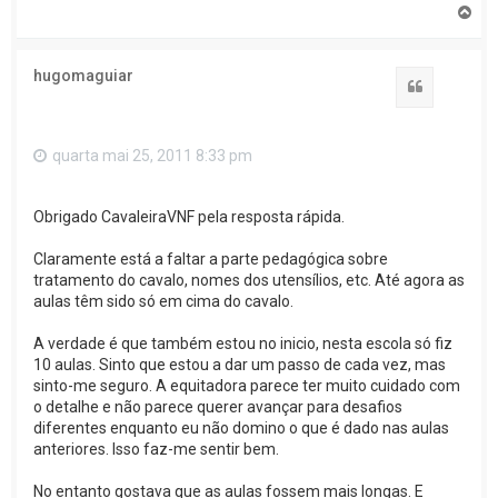
T
o
p
o
hugomaguiar
Citar
quarta mai 25, 2011 8:33 pm
Obrigado CavaleiraVNF pela resposta rápida.
Claramente está a faltar a parte pedagógica sobre
tratamento do cavalo, nomes dos utensílios, etc. Até agora as
aulas têm sido só em cima do cavalo.
A verdade é que também estou no inicio, nesta escola só fiz
10 aulas. Sinto que estou a dar um passo de cada vez, mas
sinto-me seguro. A equitadora parece ter muito cuidado com
o detalhe e não parece querer avançar para desafios
diferentes enquanto eu não domino o que é dado nas aulas
anteriores. Isso faz-me sentir bem.
No entanto gostava que as aulas fossem mais longas. E