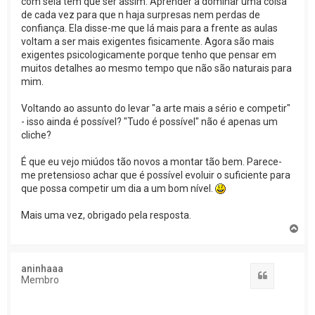
com sela têm que ser assim. Aprender a dominar uma coisa
de cada vez para que n haja surpresas nem perdas de
confiança. Ela disse-me que lá mais para a frente as aulas
voltam a ser mais exigentes fisicamente. Agora são mais
exigentes psicologicamente porque tenho que pensar em
muitos detalhes ao mesmo tempo que não são naturais para
mim.
Voltando ao assunto do levar "a arte mais a sério e competir"
- isso ainda é possível? "Tudo é possível" não é apenas um
cliche?
É que eu vejo miúdos tão novos a montar tão bem. Parece-
me pretensioso achar que é possível evoluir o suficiente para
que possa competir um dia a um bom nível.
Mais uma vez, obrigado pela resposta.
T
o
p
o
aninhaaa
Citar
Membro