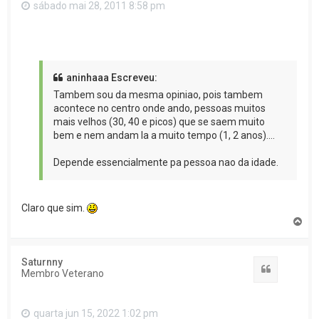
sábado mai 28, 2011 8:58 pm
aninhaaa Escreveu:
Tambem sou da mesma opiniao, pois tambem
acontece no centro onde ando, pessoas muitos
mais velhos (30, 40 e picos) que se saem muito
bem e nem andam la a muito tempo (1, 2 anos)....
Depende essencialmente pa pessoa nao da idade.
Claro que sim.
T
o
p
o
Saturnny
Citar
Membro Veterano
quarta jun 15, 2022 1:02 pm