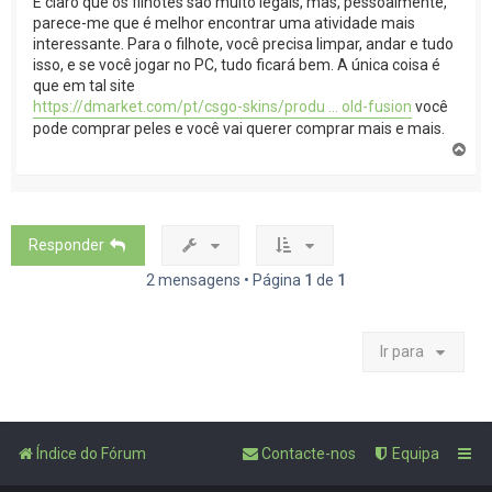
É claro que os filhotes são muito legais, mas, pessoalmente,
parece-me que é melhor encontrar uma atividade mais
interessante. Para o filhote, você precisa limpar, andar e tudo
isso, e se você jogar no PC, tudo ficará bem. A única coisa é
que em tal site
https://dmarket.com/pt/csgo-skins/produ ... old-fusion
você
pode comprar peles e você vai querer comprar mais e mais.
T
o
p
o
Responder
2 mensagens • Página
1
de
1
Ir para
Índice do Fórum
Contacte-nos
Equipa