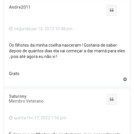
Andre2011
Citar
segunda jan 16, 2012 10:48 pm
Os filhotes da minha coelha nasceram ! Gostaria de saber
depois de quantos dias ela vai começar a dar mamá para eles
, pois até agora eu não vi !
Grato
T
o
p
o
Saturnny
Citar
Membro Veterano
quinta fev 17, 2022 1:50 pm