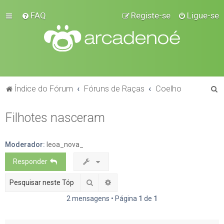
FAQ
Registe-se
Ligue-se
P
Índice do Fórum
Fóruns de Raças
Coelho
e
Filhotes nasceram
s
q
u
Moderador:
leoa_nova_
i
Responder
s
Pesquisar
Pesquisa avançada
a
2 mensagens • Página
1
de
1
r