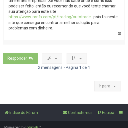
diferentes empresas. Se você não sabe onde e como isso
pode ser feito, então eu recomendo que você tente chamar
sua atenção para este site
https://www.ironfx.com/pt/trading/autotrade
, pois foi neste
site que consegui encontrar a melhor solução para
problemas com dinheiro.
T
o
p
o
Responder
2 mensagens • Página
1
de
1
Ir para
Índice do Fórum
Contacte-nos
Equipa
Powered by
phpBB
™