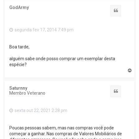
GodArmy
Citar
segunda fev 17, 2014 7:49 pm
Boa tarde,
alguém sabe onde posso comprar um exemplar desta
espécie?
T
o
p
o
Saturnny
Citar
Membro Veterano
sexta out 22, 2021 2:28 pm
Poucas pessoas sabem, mas nas compras você pode
começar a ganhar. Nas compras de Valores Mobiliários de