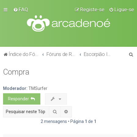
FAQ
Registe-se
Ligue-se
P
Índice do Fórum
Fóruns de Raças
Escorpião Imperador
e
Compra
s
q
u
Moderador:
TMSurfer
i
Responder
s
Pesquisar
Pesquisa avançada
a
2 mensagens • Página
1
de
1
r