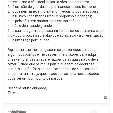
pareceu-me o cão ideal! pelas razões que enumero:
1 - é um cão de guarda que permanece no seu território;
2 - pode permanecer no exterior (requisito dos meus pais);
3 - é rústico, logo menos frágil e propenso a doenças;
4 - o pêlo não tem mudas e parece ser fofinho;
5 - não é demasiado grande;
6 - a sua pelagem pode assumir tantas cores que torna cada
individuo único, e isso é algo que eu aprecio - a diferenciação;
7 - é uma raça portuguesa.
Agradecia que me corrigissem se estiver equivocada em
algum dos pontos e me dessem mais razões para adquirir
um exemplar desta raça, e razões pelas quais não o deva
fazer. É claro que os meus pais é que têm de decidir se
sentem ou não falta de uma companhia de 4 patas, mas
encontrar uma raça que se adeque às suas necessidades
pode ser um bom ponto de partida.
Desde já muito obrigada,
Teresa
T
o
p
o
sofialisboa