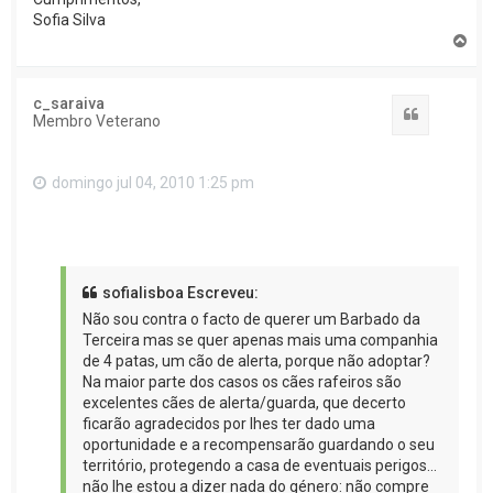
Sofia Silva
T
o
p
o
c_saraiva
Citar
Membro Veterano
domingo jul 04, 2010 1:25 pm
sofialisboa Escreveu:
Não sou contra o facto de querer um Barbado da
Terceira mas se quer apenas mais uma companhia
de 4 patas, um cão de alerta, porque não adoptar?
Na maior parte dos casos os cães rafeiros são
excelentes cães de alerta/guarda, que decerto
ficarão agradecidos por lhes ter dado uma
oportunidade e a recompensarão guardando o seu
território, protegendo a casa de eventuais perigos...
não lhe estou a dizer nada do género: não compre