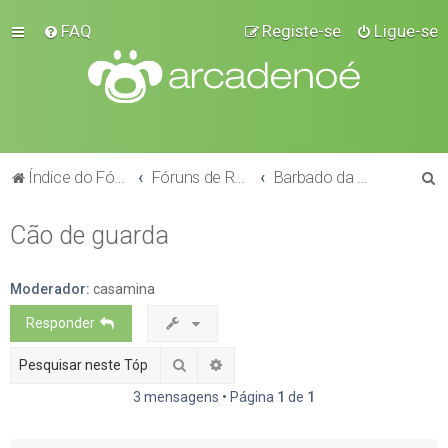
FAQ
Registe-se
Ligue-se
P
Índice do Fórum
Fóruns de Raças
Barbado da Terceira
e
Cão de guarda
s
q
u
Moderador:
casamina
i
Responder
s
Pesquisar
Pesquisa avançada
a
3 mensagens • Página
1
de
1
r