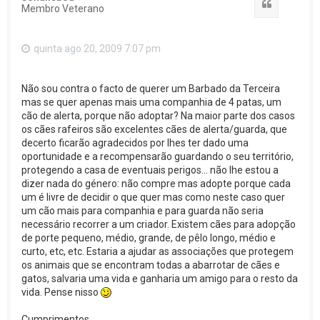
Citar
Membro Veterano
quinta ago 20, 2009 7:07 pm
Não sou contra o facto de querer um Barbado da Terceira
mas se quer apenas mais uma companhia de 4 patas, um
cão de alerta, porque não adoptar? Na maior parte dos casos
os cães rafeiros são excelentes cães de alerta/guarda, que
decerto ficarão agradecidos por lhes ter dado uma
oportunidade e a recompensarão guardando o seu território,
protegendo a casa de eventuais perigos... não lhe estou a
dizer nada do género: não compre mas adopte porque cada
um é livre de decidir o que quer mas como neste caso quer
um cão mais para companhia e para guarda não seria
necessário recorrer a um criador. Existem cães para adopção
de porte pequeno, médio, grande, de pêlo longo, médio e
curto, etc, etc. Estaria a ajudar as associações que protegem
os animais que se encontram todas a abarrotar de cães e
gatos, salvaria uma vida e ganharia um amigo para o resto da
vida. Pense nisso
Cumprimentos,