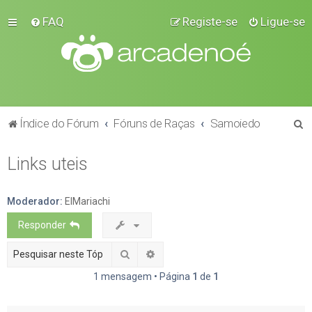
FAQ
Registe-se
Ligue-se
P
Índice do Fórum
Fóruns de Raças
Samoiedo
e
Links uteis
s
q
u
Moderador:
ElMariachi
i
Responder
s
Pesquisar
Pesquisa avançada
a
1 mensagem • Página
1
de
1
r