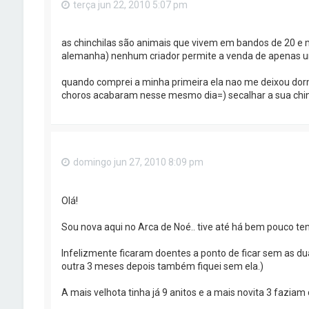
terça jun 22, 2010 5:07 pm
as chinchilas são animais que vivem em bandos de 20 e m
alemanha) nenhum criador permite a venda de apenas um
quando comprei a minha primeira ela nao me deixou dorm
choros acabaram nesse mesmo dia=) secalhar a sua chinch
domingo jun 27, 2010 8:09 pm
Olá!
Sou nova aqui no Arca de Noé.. tive até há bem pouco tem
Infelizmente ficaram doentes a ponto de ficar sem as du
outra 3 meses depois também fiquei sem ela.)
A mais velhota tinha já 9 anitos e a mais novita 3 fazia