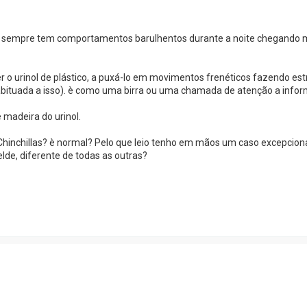
e sempre tem comportamentos barulhentos durante a noite chegando
r o urinol de plástico, a puxá-lo em movimentos frenéticos fazendo es
á habituada a isso). è como uma birra ou uma chamada de atenção a info
 madeira do urinol.
nchillas? è normal? Pelo que leio tenho em mãos um caso excepcional
lde, diferente de todas as outras?