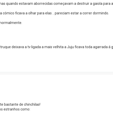
has quando estavam aborrecidas começavam a destruir a gaiola para as
ómico ficava a olhar para elas .. pareciam estar a correr dormindo.
s normalmente.
que deixava a tv ligada a mais velhita a Juju ficava toda agarrada á g
te bastante de chinchilas!
os estranhos como: