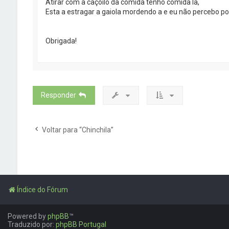
Atirar com a caçoilo da comida tenho comida la,
Esta a estragar a gaiola mordendo a e eu não percebo p
Obrigada!
Responder
Voltar para “Chinchila”
Índice do Fórum
Powered by
phpBB
™
Traduzido por:
phpBB Portugal