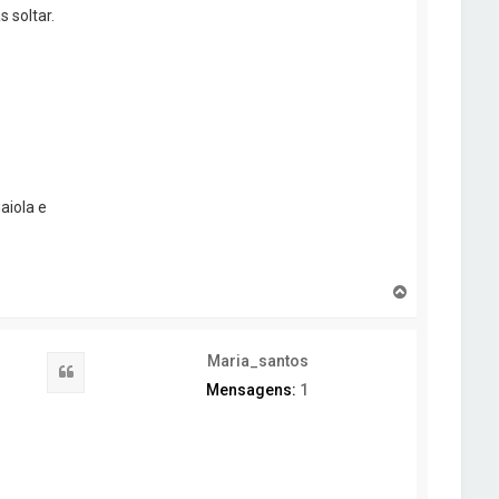
 soltar.
aiola e
T
o
p
o
Maria_santos
Citar
Mensagens:
1