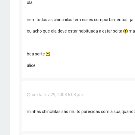
ola
nem todas as chinchilas tem esses comportamentos...ja
eu acho que ela deve estar habituada a estar solta
mas
boa sorte
alice
sexta fev 29, 2008 6:08 pm
minhas chinchilas são muito parecidas com a sua,quand