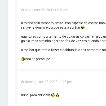
sexta mar 28, 2008 11:36 pm
a minha chin tambem emite uma espécie de chorar, nao s
se tiver a dormir e porque esta a sonhar
quanto ao comportamento de puxar as coisas ferneticam
gaiola, mas a minha agora so faz de vez em quando porque
o melhor que tem a fazer e habitua-la a sair sempre a 
nao se preocupe ...
domingo abr 13, 2008 11:19 pm
urinol para chinchila