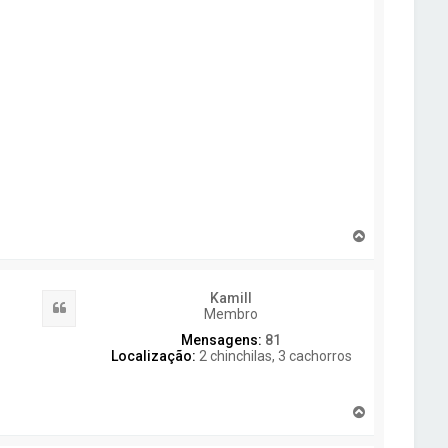
T
o
p
o
Kamill
Citar
Membro
Mensagens:
81
Localização:
2 chinchilas, 3 cachorros
T
o
p