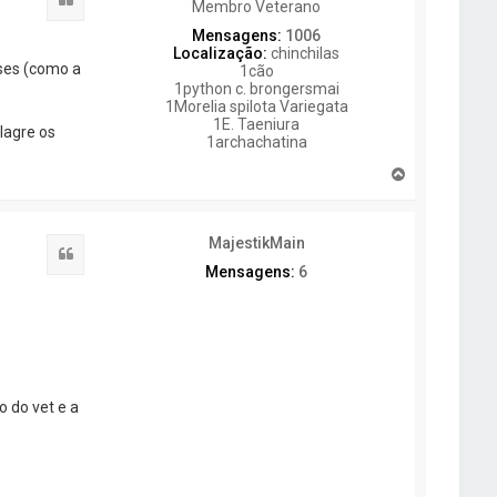
Membro Veterano
Mensagens:
1006
Localização:
chinchilas
íses (como a
1cão
1python c. brongersmai
1Morelia spilota Variegata
1E. Taeniura
lagre os
1archachatina
T
o
p
o
MajestikMain
Citar
Mensagens:
6
 do vet e a