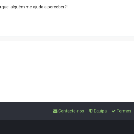
orque, alguém me ajuda a perceber?!
Contacte-nos
Equipa
Termos