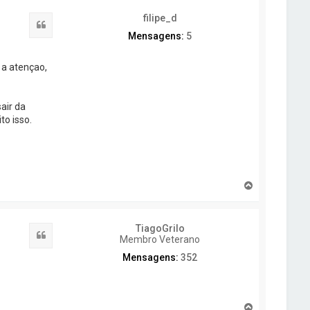
o
filipe_d
Citar
Mensagens:
5
 a atençao,
air da
to isso.
T
o
p
o
TiagoGrilo
Citar
Membro Veterano
Mensagens:
352
T