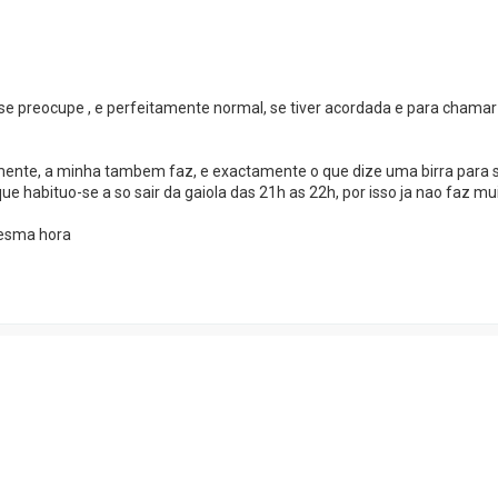
e preocupe , e perfeitamente normal, se tiver acordada e para chamar
ente, a minha tambem faz, e exactamente o que dize uma birra para s
 habituo-se a so sair da gaiola das 21h as 22h, por isso ja nao faz mui
mesma hora