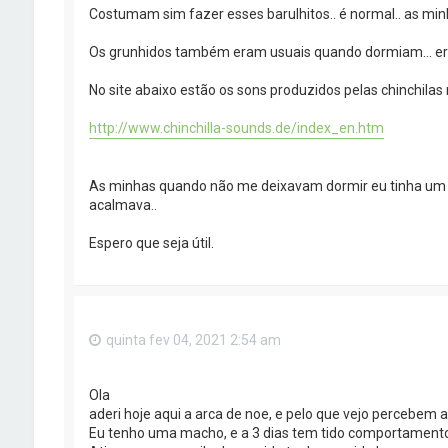
Costumam sim fazer esses barulhitos.. é normal.. as min
Os grunhidos também eram usuais quando dormiam... era c
No site abaixo estão os sons produzidos pelas chinchila
http://www.chinchilla-sounds.de/index_en.htm
As minhas quando não me deixavam dormir eu tinha um tru
acalmava..
Espero que seja útil.
quinta fev 04, 2021 2:54 am
Ola
aderi hoje aqui a arca de noe, e pelo que vejo percebem a
Eu tenho uma macho, e a 3 dias tem tido comportament