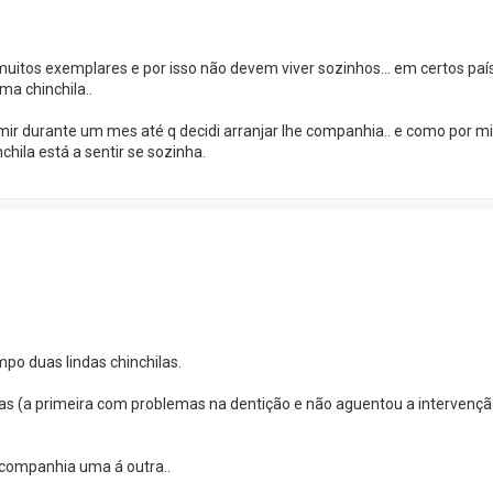
uitos exemplares e por isso não devem viver sozinhos... em certos pa
a chinchila..
ir durante um mes até q decidi arranjar lhe companhia.. e como por mi
ila está a sentir se sozinha.
po duas lindas chinchilas.
as (a primeira com problemas na dentição e não aguentou a intervenção
m companhia uma á outra..