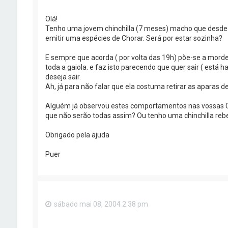
Olá!
Tenho uma jovem chinchilla (7 meses) macho que desd
emitir uma espécies de Chorar. Será por estar sozinha?
E sempre que acorda ( por volta das 19h) põe-se a morde
toda a gaiola. e faz isto parecendo que quer sair ( est
deseja sair.
Ah, já para não falar que ela costuma retirar as aparas de
Alguém já observou estes comportamentos nas vossas Chi
que não serão todas assim? Ou tenho uma chinchilla rebe
Obrigado pela ajuda
Puer
sábado mai 08, 2004 2:38 pm