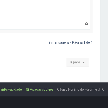
T
o
p
o
9 mensagens • Página
1
de
1
Ir para
Privacidade
Apagar cookies
O Fuso Horário do Fórum é
UTC