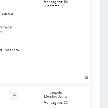
Mensagens:
54
C
Contacto:
o
n
 mesmo a
t
a
c
tremecer
t
rmar que
o
P
u
e
r
... Mas será
T
o
p
o
exopets
Citar
Membro Júnior
Mensagens:
22