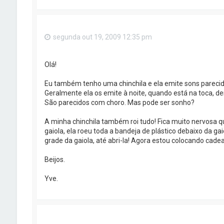
segunda out 19, 2009 12:35 pm
Olá!
Eu também tenho uma chinchila e ela emite sons pareci
Geralmente ela os emite à noite, quando está na toca, d
São parecidos com choro. Mas pode ser sonho?
A minha chinchila também roi tudo! Fica muito nervosa q
gaiola, ela roeu toda a bandeja de plástico debaixo da gai
grade da gaiola, até abri-la! Agora estou colocando cad
Beijos.
Yve.