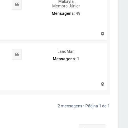
Makayla
Citar
Membro Júnior
Mensagens:
49
T
o
p
o
LandMan
Citar
Mensagens:
1
T
o
p
o
2 mensagens • Página
1
de
1