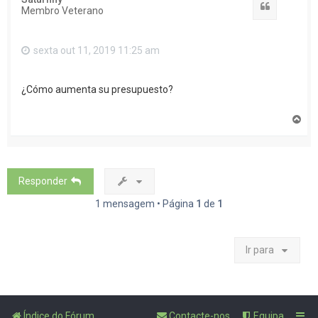
Citar
Membro Veterano
sexta out 11, 2019 11:25 am
¿Cómo aumenta su presupuesto?
T
o
p
o
Responder
1 mensagem • Página
1
de
1
Ir para
Índice do Fórum
Contacte-nos
Equipa