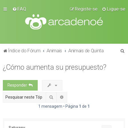
FAQ
Registe-se
Ligue-se
P
Índice do Fórum
Animais
Animais de Quinta
e
¿Cómo aumenta su presupuesto?
s
q
u
Responder
i
Pesquisar
Pesquisa avançada
s
a
1 mensagem • Página
1
de
1
r
Saturnny